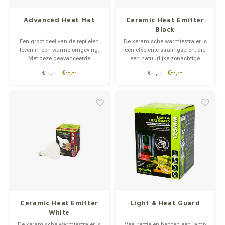
Op pad
supplementen
Milpr
Vetra
Advanced Heat Mat
Ceramic Heat Emitter
Black
Snacks
wassen
Anthe
Een groot deel van de reptielen
De keramische warmtestraler is
leven in een warme omgeving.
een efficiënte stralingsbron, die
KIVO 
Met deze geavanceerde
een natuurlijke zonachtige
warmtemat van verschillende
warmte creëert zonder
€--,--
€--,--
€--,--
€--,--
formaten en wattages kan het
zichtbaar licht. Keramische
Vectr
terrarium perfect op
kachels gaan langer mee dan
temperatuur gehouden worden,
conventionele lampen.
voor een comfortabele habitat
Hittebeschermers moeten
Flexa
voor de reptielen en amfibieën.
worden gebruikt wanneer ze in
Ve
een habit
Virba
Front
Parfu
Ceramic Heat Emitter
Light & Heat Guard
Vetra
White
De keramische warmtestraler is
Veel reptielen hebben een lamp