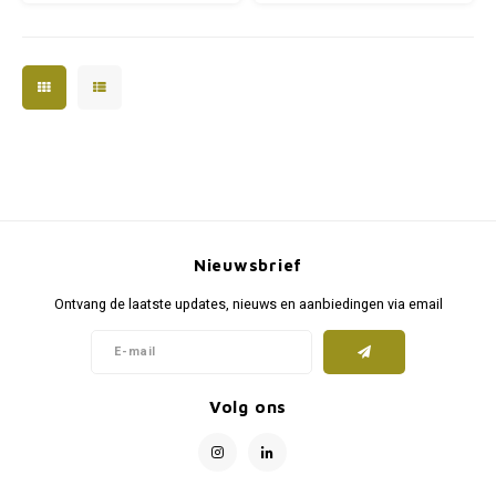
dat het niet te warm wordt in de
verlaagt de temperatuur
habitat. De thermometer leest
wanneer deze te warm wordt.
deze af en schakelt de hittebron
Dit zorgt ervoor dat de habitat tot
vanzelf aan of u
op de graad precies klopt.
Nieuwsbrief
Ontvang de laatste updates, nieuws en aanbiedingen via email
Volg ons