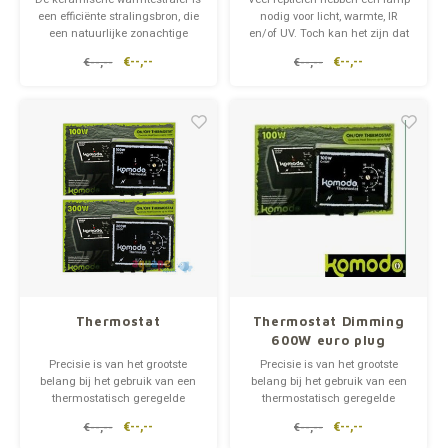
een efficiënte stralingsbron, die
nodig voor licht, warmte, IR
een natuurlijke zonachtige
en/of UV. Toch kan het zijn dat
warmte creëert zonder
een reptiel op de lamp klimt en
€--,--
€--,--
€--,--
€--,--
zichtbaar licht. Keramische
zichzelf verbrandt. Met de Light
kachels gaan langer mee dan
& Heat Guard bovenin het
conventionele lampen.
terrarium of onder de lamp,
Hittebeschermers moeten
wordt dit gelukkig voorkomen.
worden gebruikt wanneer ze in
een habit
Thermostat
Thermostat Dimming
600W euro plug
Precisie is van het grootste
Precisie is van het grootste
belang bij het gebruik van een
belang bij het gebruik van een
thermostatisch geregelde
thermostatisch geregelde
warmtebron. De automatische
warmtebron. De thermometer
€--,--
€--,--
€--,--
€--,--
aan/uit knoppen zorgen ervoor
meet de temperatuur en