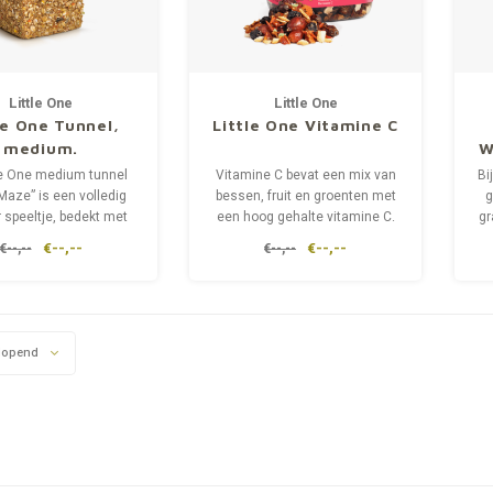
Little One
Little One
le One Tunnel,
Little One Vitamine C
medium.
W
ktatiespeeltje
t
le One medium tunnel
Vitamine C bevat een mix van
Bi
cavia's, ratten
Maze” is een volledig
bessen, fruit en groenten met
g
 speeltje, bedekt met
andere, 1 stuk
een hoog gehalte vitamine C.
gr
ijke en gevarieerde
Cavia's, chinchilla's en andere
€--,--
€--,--
€--,--
€--,--
pofte en vlokken
huisdieren hebben een
ke
ingrediënten.
specifieke vitamine C-
behoefte.
lopend