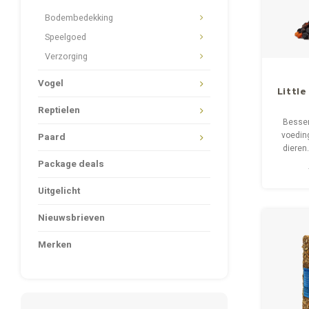
Bodembedekking
Speelgoed
Verzorging
Vogel
Littl
Reptielen
Bessen
voeding
Paard
dieren
lijst
Package deals
hoevee
van jen
Uitgelicht
dat ze
Nieuwsbrieven
Merken