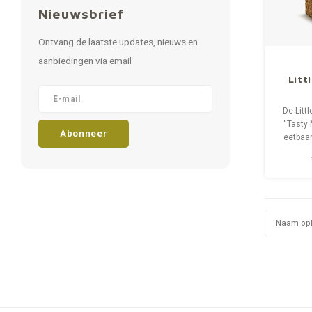
Nieuwsbrief
Ontvang de laatste updates, nieuws en
aanbiedingen via email
Litt
Tra
De Litt
voor 
“Tasty 
Abonneer
eetbaar
en 
smakel
ge
Naam op