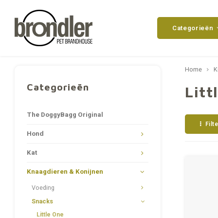
Categorieën
Home
K
Categorieën
Litt
The DoggyBagg Original
Filt
Hond
Kat
Knaagdieren & Konijnen
Voeding
Snacks
Little One