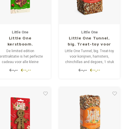
Little One
Little One
Little One
Little One Tunnel,
kerstboom.
big. Treat-toy voor
Kersttraktatie voor
konijnen, hamsters,
De limited edition
Little One Tunnel, big. Treat-toy
alle kleine
chinchillas and
ersttraktatie is het perfecte
voor konijnen, hamsters,
zoogdieren, 65 g
cadeau voor alle kleine
chinchillas and degoes, 1 stuk
degoes, 1 stuk
zoogdieren. Deze heerlijk
€--,--
€--,--
€--,--
€--,--
smakelijke kerstboom is
gemaakt van aromatische
weidegrassen, brengt een
feestelijke stemming en
ermaakt het huisdier tijdens
de kerstvakantie.