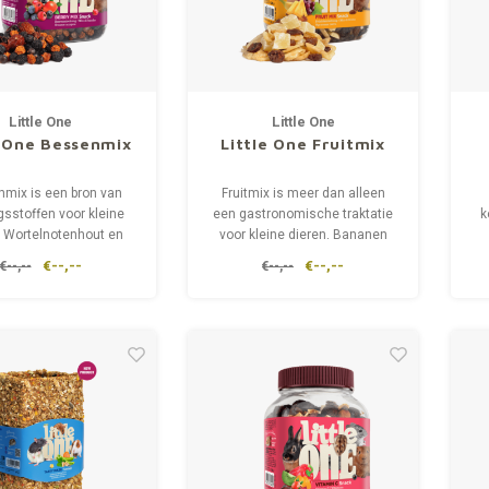
Little One
Little One
e One Bessenmix
Little One Fruitmix
mix is een bron van
Fruitmix is meer dan alleen
sstoffen voor kleine
een gastronomische traktatie
k
. Wortelnotenhout en
voor kleine dieren. Bananen
erbes bevatten grote
zijn zeer voedzaam en rijk aan
€--,--
€--,--
€--,--
€--,--
lheden vitamine C en
kalium. Ananas bevat een
everbessen is bekend
grote hoeveelheid caroteen,
 een helende werking
vitamine A en C, verschillende
hebben.
B-vitaminen, magnesium,
natriumchloride en jodium.
v