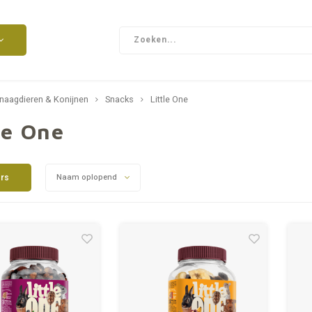
naagdieren & Konijnen
Snacks
Little One
le One
ers
Naam oplopend