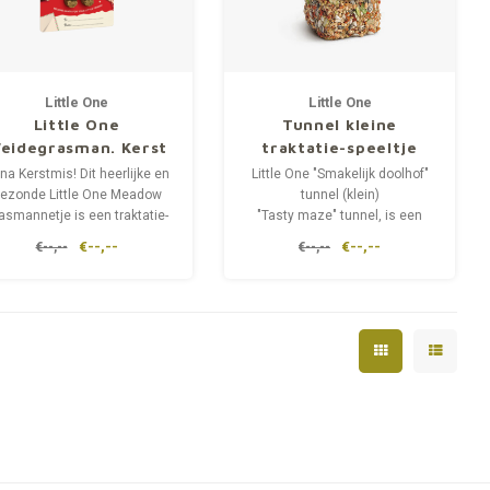
Little One
Little One
Little One
Tunnel kleine
eidegrasman. Kerst
traktatie-speeltje
raktatie-speelgoed
voor hamsters,
jna Kerstmis! Dit heerlijke en
Little One "Smakelijk doolhof"
voor alle kleine
ratten, muizen,
ezonde Little One Meadow
tunnel (klein)
asmannetje is een traktatie-
zoogdieren, 55 g
"Tasty maze" tunnel, is een
100gr
speeltje dat tijdens de
heerlijk speeltje en traktatie
€--,--
€--,--
€--,--
€--,--
rstdagen voor veel vermaak
voor uw huisdier.
zorgt voor elk huisdier. Het
creëert een feestelijke en
vrolijke stemming.