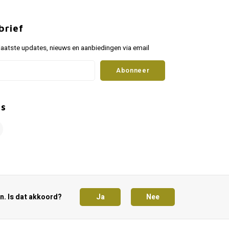
brief
aatste updates, nieuws en aanbiedingen via email
Abonneer
ns
n. Is dat akkoord?
Ja
Nee