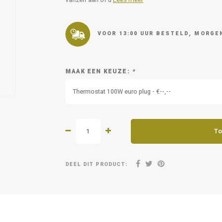
vanzelf aan of u
Lees meer
VOOR 13:00 UUR BESTELD, MORGEN
MAAK EEN KEUZE:
*
Thermostat 100W euro plug - €--,--
To
DEEL DIT PRODUCT: