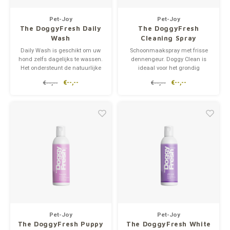
supplementen
Vetra
Pet-Joy
Pet-Joy
Op pad
Milpr
The DoggyFresh Daily
The DoggyFresh
wassen
Wash
Cleaning Spray
Snacks
Anthe
Daily Wash is geschikt om uw
Schoonmaakspray met frisse
hond zelfs dagelijks te wassen.
dennengeur. Doggy Clean is
Het ondersteunt de natuurlijke
ideaal voor het grondig
KIVO 
vetlaag van uw huisdier. De
schoonmaken van elk type
€--,--
€--,--
€--,--
€--,--
shampoo is geschikt voor
verblijfplaats van uw huisdier.
gezonde korte, lange en
Vectr
halflange vachten.
Flexa
Virba
Front
Parfu
Pet-Joy
Pet-Joy
The DoggyFresh Puppy
The DoggyFresh White
Vetra