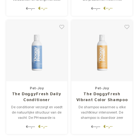
in topconditie. Doggy Fresh
schilfers, jeuk, droogheid en
€--,--
€--,--
€--,--
€--,--
Sensitive & Repair Conditioner is
dofheid.
rijk aan vitamine B en voedt het
haar en de huid optimaal.
Pet-Joy
Pet-Joy
The DoggyFresh Daily
The DoggyFresh
Conditioner
Vibrant Color Shampoo
De conditioner verzorgt en voedt
De shampoo waarmee u elke
de natuurlijke structuur van de
vachtkleur intensiveert. De
vacht. De PH-waarde is
shampoo is daardoor zeer
afgestemd op de vacht van uw
geschikt voor meerkleurige
€--,--
€--,--
€--,--
€--,--
huisdier en tast de natuurlijke
vachten. Doggy Fresh Vibrant
vetlaag niet aan.
Wash geeft een intensief
warme, vol glanzende, diepe