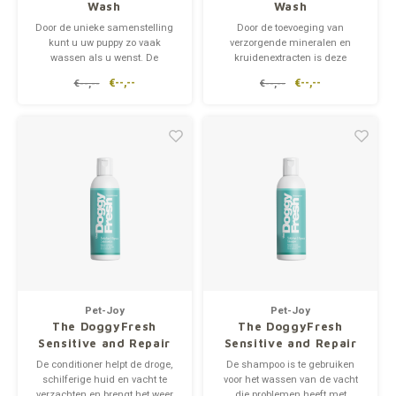
Wash
Wash
Door de unieke samenstelling
Door de toevoeging van
kunt u uw puppy zo vaak
verzorgende mineralen en
wassen als u wenst. De
kruidenextracten is deze
shampoo is geschikt voor alle
shampoo geschikt voor honden
€--,--
€--,--
€--,--
€--,--
rassen met alle daarbij
met een witte vacht ongeacht de
behorende vachten.
lengte van de vacht. De
shampoo zorgt dat de witte
vacht stralend wit wordt.
Pet-Joy
Pet-Joy
The DoggyFresh
The DoggyFresh
Sensitive and Repair
Sensitive and Repair
Conditioner
Shampoo
De conditioner helpt de droge,
De shampoo is te gebruiken
schilferige huid en vacht te
voor het wassen van de vacht
verzachten en brengt het weer
die problemen heeft met