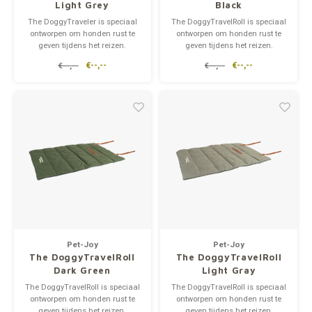
Light Grey
Black
The DoggyTraveler is speciaal
The DoggyTravelRoll is speciaal
ontworpen om honden rust te
ontworpen om honden rust te
geven tijdens het reizen.
geven tijdens het reizen.
Wanneer de mat niet gebruikt
Wanneer de mat niet gebruikt
€--,--
€--,--
€--,--
€--,--
wordt, kan hij opgevouwen
wordt, kan hij opgerold worden
worden tot een handig klein
tot een handig klein formaat.
formaat als tas.
Zachte, zeer comfortabele mat
Zachte, zeer comfortabele mat
in de vorm van een rol met een
in de vorm van een tas met een
binnenkant van po
binnenkan
Pet-Joy
Pet-Joy
The DoggyTravelRoll
The DoggyTravelRoll
Dark Green
Light Gray
The DoggyTravelRoll is speciaal
The DoggyTravelRoll is speciaal
ontworpen om honden rust te
ontworpen om honden rust te
geven tijdens het reizen.
geven tijdens het reizen.