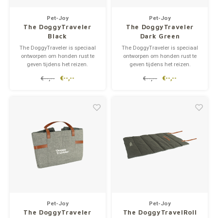
supplementen
Milpr
Vetra
Op pad
Pet-Joy
Pet-Joy
The DoggyTraveler
The DoggyTraveler
wassen
Anthe
Black
Dark Green
Snacks
The DoggyTraveler is speciaal
The DoggyTraveler is speciaal
ontworpen om honden rust te
ontworpen om honden rust te
KIVO 
geven tijdens het reizen.
geven tijdens het reizen.
Wanneer de mat niet gebruikt
Wanneer de mat niet gebruikt
€--,--
€--,--
€--,--
€--,--
Vectr
wordt, kan hij opgevouwen
wordt, kan hij opgevouwen
worden tot een handig klein
worden tot een handig klein
formaat als tas.
formaat als tas.
Flexa
Zachte, zeer comfortabele mat
Zachte, zeer comfortabele mat
in de vorm van een tas met een
in de vorm van een tas met een
binnenkan
binnenkan
Virba
Front
Parfu
Vetra
Pet-Joy
Pet-Joy
The DoggyTraveler
The DoggyTravelRoll