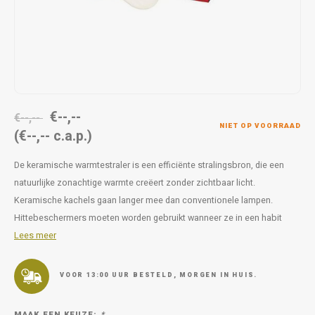
Op pad
supplementen
Milpr
Vetra
Snacks
wassen
Anthe
KIVO 
€--,--
Vectr
€--,--
NIET OP VOORRAAD
(€--,-- c.a.p.)
Flexa
De keramische warmtestraler is een efficiënte stralingsbron, die een
natuurlijke zonachtige warmte creëert zonder zichtbaar licht.
Virba
Keramische kachels gaan langer mee dan conventionele lampen.
Hittebeschermers moeten worden gebruikt wanneer ze in een habit
Front
Lees meer
Parfu
VOOR 13:00 UUR BESTELD, MORGEN IN HUIS.
Vetra
MAAK EEN KEUZE:
*