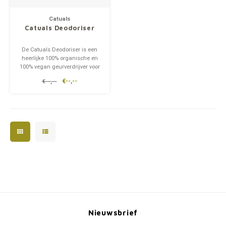
Op pad
supplementen
Milpr
Catuals
Vetra
Catuals Deodoriser
Snacks
wassen
Anthe
De Catuals Deodoriser is een
heerlijke 100% organische en
KIVO 
100% vegan geurverdrijver voor
de kattenbak. Het heeft een
€--,--
€--,--
Vectr
hoog absorptievermogen en
gaat langer mee dan andere
geurverwijderaars.
Flexa
Virba
Front
Parfu
Vetra
Nieuwsbrief