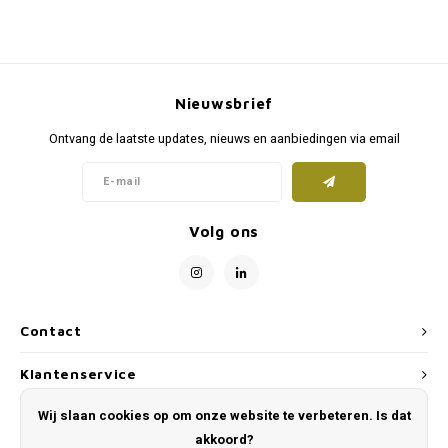
Op pad
Milpr
Vetra
supplementen
Snacks
Anthe
wassen
Nieuwsbrief
KIVO 
Ontvang de laatste updates, nieuws en aanbiedingen via email
Vectr
Flexa
Volg ons
Virba
Front
Contact
Parfu
Klantenservice
Vetra
Wij slaan cookies op om onze website te verbeteren. Is dat
Mijn account
akkoord?