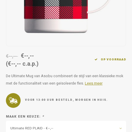
Op pad
supplementen
Milpr
Vetra
Snacks
wassen
Anthe
KIVO 
Vectr
€--,--
€--,--
OP VOORRAAD
(€--,-- c.a.p.)
Flexa
De Ultimate Mug van Asobu combineert de stijl van een klassieke mok
Virba
met de functionaliteit van een geïsoleerde fles.
Lees meer
Front
VOOR 13:00 UUR BESTELD, MORGEN IN HUIS.
Parfu
MAAK EEN KEUZE:
*
Vetra
Ultimate RED PLAID - €--,--