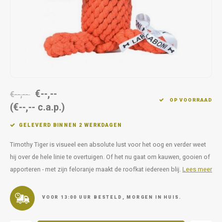
Op pad
supplementen
Milpr
Vetra
Snacks
wassen
Anthe
KIVO 
Vectr
€--,--
€--,--
OP VOORRAAD
(€--,-- c.a.p.)
Flexa
GELEVERD BINNEN 2 WERKDAGEN
Virba
Timothy Tiger is visueel een absolute lust voor het oog en verder weet
Front
hij over de hele linie te overtuigen. Of het nu gaat om kauwen, gooien of
apporteren - met zijn feloranje maakt de roofkat iedereen blij.
Lees meer
Parfu
VOOR 13:00 UUR BESTELD, MORGEN IN HUIS.
Vetra