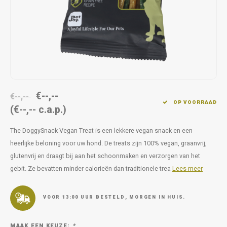
Op pad
supplementen
Milpr
Vetra
Snacks
wassen
Anthe
KIVO 
Vectr
€--,--
€--,--
OP VOORRAAD
(€--,-- c.a.p.)
Flexa
The DoggySnack Vegan Treat is een lekkere vegan snack en een
Virba
heerlijke beloning voor uw hond. De treats zijn 100% vegan, graanvrij,
glutenvrij en draagt bij aan het schoonmaken en verzorgen van het
Front
gebit. Ze bevatten minder calorieën dan traditionele trea
Lees meer
Parfu
VOOR 13:00 UUR BESTELD, MORGEN IN HUIS.
Vetra
MAAK EEN KEUZE:
*