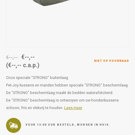
Op pad
supplementen
Milpr
Vetra
Snacks
wassen
Anthe
KIVO 
Vectr
€--,--
€--,--
NIET OP VOORRAAD
(€--,-- c.a.p.)
Flexa
Onze speciale "STRONG" buitenlaag
Virba
Pet-Joy kussens en manden hebben speciale "STRONG" beschermlaag.
De "STRONG" beschermlaag maakt de bedden waterafstotend.
Front
De "STRONG" beschermlaag is ontworpen om uw hondenkussens
schoon, fris en vlekvrij te houden.
Lees meer
Parfu
Vetra
VOOR 13:00 UUR BESTELD, MORGEN IN HUIS.