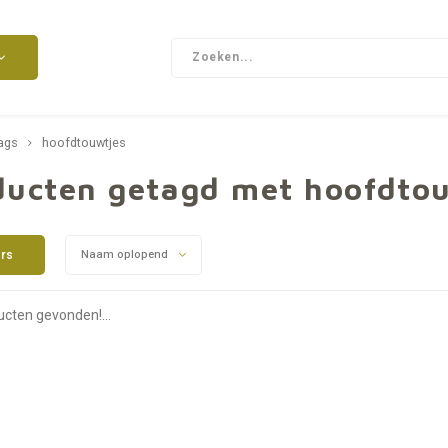
ags
hoofdtouwtjes
ducten getagd met hoofdto
ers
Naam oplopend
cten gevonden!...