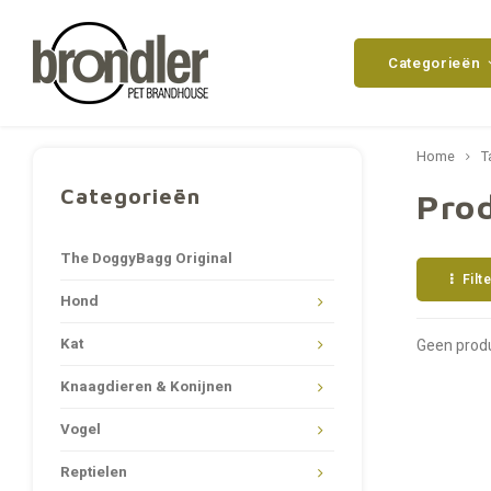
Categorieën
Home
T
Categorieën
Pro
The DoggyBagg Original
Filt
Hond
Kat
Geen produ
Knaagdieren & Konijnen
Vogel
Reptielen