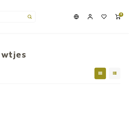
0
uwtjes