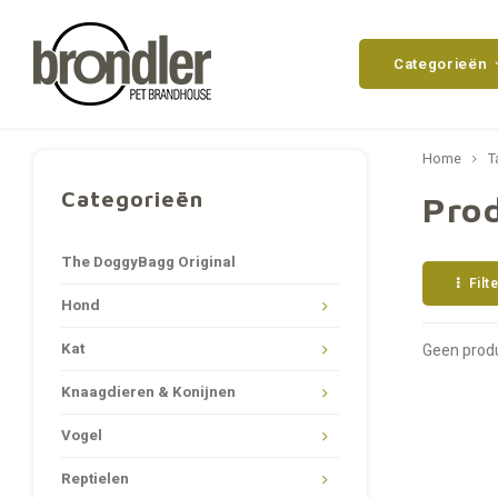
Categorieën
Home
T
Categorieën
Pro
The DoggyBagg Original
Filt
Hond
Kat
Geen produ
Knaagdieren & Konijnen
Vogel
Reptielen