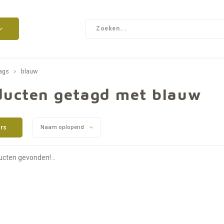
ags
blauw
ducten getagd met blauw
ers
Naam oplopend
cten gevonden!...