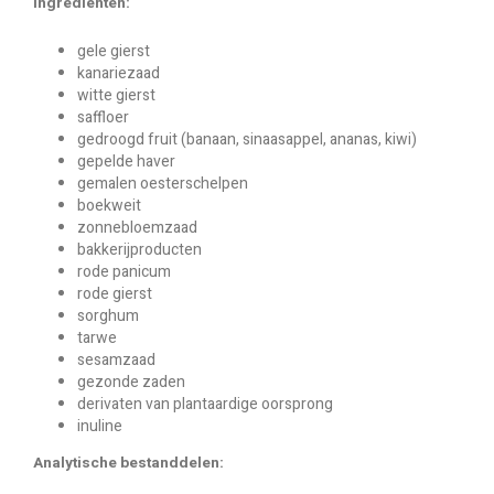
Ingrediënten:
gele gierst
kanariezaad
witte gierst
saffloer
gedroogd fruit (banaan, sinaasappel, ananas, kiwi)
gepelde haver
gemalen oesterschelpen
boekweit
zonnebloemzaad
bakkerijproducten
rode panicum
rode gierst
sorghum
tarwe
sesamzaad
gezonde zaden
derivaten van plantaardige oorsprong
inuline
Analytische bestanddelen: