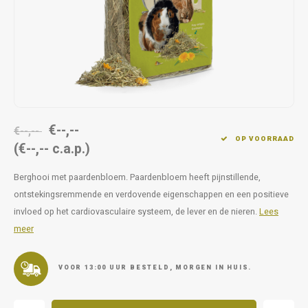
Op pad
supplementen
Milpr
Vetra
Snacks
wassen
Anthe
KIVO 
Vectr
€--,--
€--,--
OP VOORRAAD
(€--,-- c.a.p.)
Flexa
Berghooi met paardenbloem. Paardenbloem heeft pijnstillende,
Virba
ontstekingsremmende en verdovende eigenschappen en een positieve
invloed op het cardiovasculaire systeem, de lever en de nieren.
Lees
Front
meer
Parfu
VOOR 13:00 UUR BESTELD, MORGEN IN HUIS.
Vetra