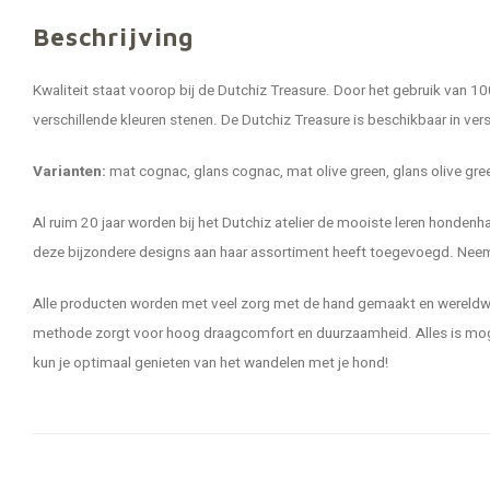
Beschrijving
Kwaliteit staat voorop bij de Dutchiz Treasure. Door het gebruik van 10
verschillende kleuren stenen. De Dutchiz Treasure is beschikbaar in vers
Varianten:
mat cognac, glans cognac, mat olive green, glans olive gree
Al ruim 20 jaar worden bij het Dutchiz atelier de mooiste leren hond
deze bijzondere designs aan haar assortiment heeft toegevoegd. Neem e
Alle producten worden met veel zorg met de hand gemaakt en wereldwijd
methode zorgt voor hoog draagcomfort en duurzaamheid. Alles is moge
kun je optimaal genieten van het wandelen met je hond!