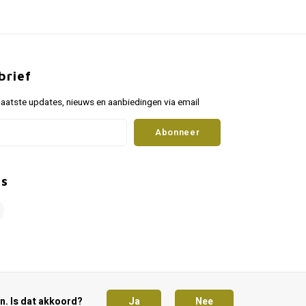
brief
aatste updates, nieuws en aanbiedingen via email
Abonneer
ns
n. Is dat akkoord?
Ja
Nee