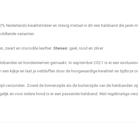
0% Nederlands kwaliteitsleer en stevig metaal is dit een halsband die jaren 
chillende varianten.
n, zwart en crocodile leather.
Stenen:
geel, rood en zilver
enhalsbanden en hondenriemen gemaakt. In september 2021 is er een exclusie
en kijkje en laat je verbluffen door de hoogwaardige kwaliteit en tijdloze 
 verzonden. Zowel de binnenzijde als de buitenzijde van de halsbanden zijn 
lijk en voor iedere hond is er een passende halsband. Met regelmatige ver