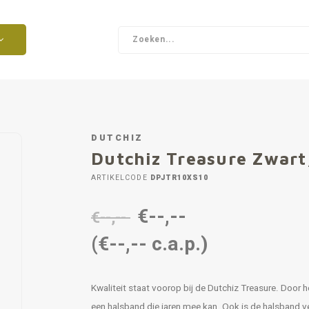
DUTCHIZ
Dutchiz Treasure Zwart
ARTIKELCODE
DPJTR10XS10
€--,--
€--,--
(€--,-- c.a.p.)
Kwaliteit staat voorop bij de Dutchiz Treasure. Door h
een halsband die jaren mee kan. Ook is de halsband ve