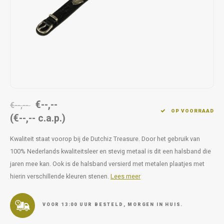
Op pad
supplementen
Milpr
Vetra
Snacks
wassen
Anthe
KIVO 
Vectr
€--,--
€--,--
Flexa
OP VOORRAAD
(€--,-- c.a.p.)
Virba
Kwaliteit staat voorop bij de Dutchiz Treasure. Door het gebruik van
100% Nederlands kwaliteitsleer en stevig metaal is dit een halsband die
Front
jaren mee kan. Ook is de halsband versierd met metalen plaatjes met
hierin verschillende kleuren stenen.
Lees meer
Parfu
Vetra
VOOR 13:00 UUR BESTELD, MORGEN IN HUIS.