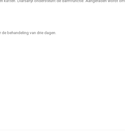
n en katten. Diarsanyl ondersteunt de darmfunctie. Aangeraden wordt om
or de behandeling van drie dagen.