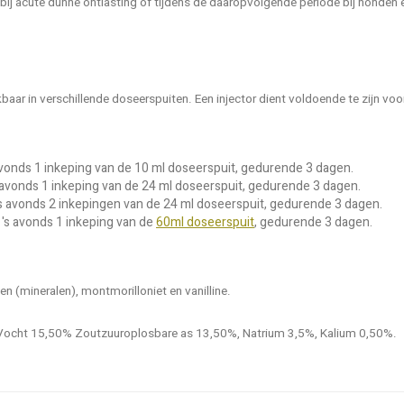
is bij acute dunne ontlasting of tijdens de daaropvolgende periode bij honde
ikbaar in verschillende doseerspuiten. Een injector dient voldoende te zijn vo
s avonds 1 inkeping van de 10 ml doseerspuit, gedurende 3 dagen.
's avonds 1 inkeping van de 24 ml doseerspuit, gedurende 3 dagen.
 's avonds 2 inkepingen van de 24 ml doseerspuit, gedurende 3 dagen.
 's avonds 1 inkeping van de
60ml doseerspuit
, gedurende 3 dagen.
n (mineralen), montmorilloniet en vanilline.
Vocht 15,50% Zoutzuuroplosbare as 13,50%, Natrium 3,5%, Kalium 0,50%.