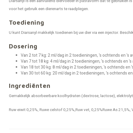
Diarsanyl is een aanvullend diervoeder in pastavorm dat te gebruiken 
voor het gebruik een dierenarts te raadplegen.
Toediening
U kunt Diarsanyl makkelijk toedienen bij uw dier via een injector. Besch
Dosering
Van 2 tot 7 kg: 2 ml/dag in 2 toedieningen, 's ochtends en '
Van 7 tot 18 kg: 4 ml/dag in 2 toedieningen, 's ochtends en 
Van 18 tot 30 kg: 8 ml/dag in 2 toedieningen, 's ochtends en
Van 30 tot 60 kg: 20 ml/dag in 2 toedieningen, 's ochtends en
Ingrediënten
Gemakkelijk absorbeerbare koolhydraten (dextrose, lactose), elektrolyte
Ruw eiwit 0,25%, Ruwe celstof 0,25%,Ruw vet, 0,25%Ruwe As 21,5%, 