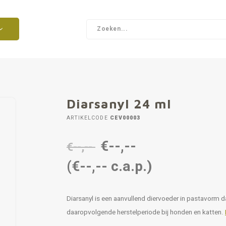
Diarsanyl 24 ml
ARTIKELCODE
CEV00003
€--,--
€--,--
(€--,-- c.a.p.)
Diarsanyl is een aanvullend diervoeder in pastavorm da
daaropvolgende herstelperiode bij honden en katten.