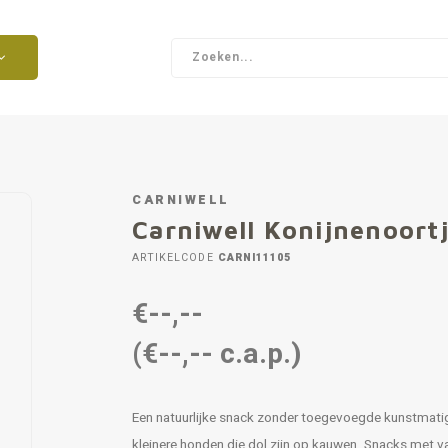
CARNIWELL
Carniwell Konijnenoort
ARTIKELCODE
CARNI11105
€--,--
(€--,-- c.a.p.)
Een natuurlijke snack zonder toegevoegde kunstmat
kleinere honden die dol zijn op kauwen. Snacks met 