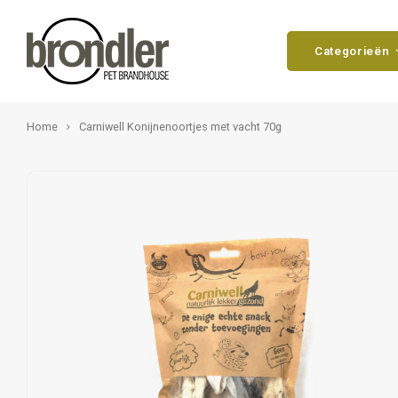
Categorieën
Home
Carniwell Konijnenoortjes met vacht 70g