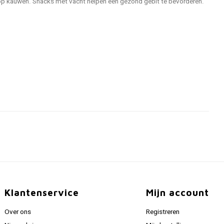
op kauwen. Snacks met vacht helpen een gezond gebit te bevorderen.
Klantenservice
Mijn account
Over ons
Registreren