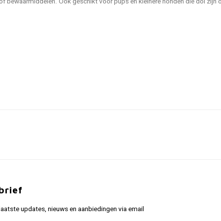
f bewaarmiddelen. Ook geschikt voor pups en kleinere honden die dol zijn 
brief
aatste updates, nieuws en aanbiedingen via email