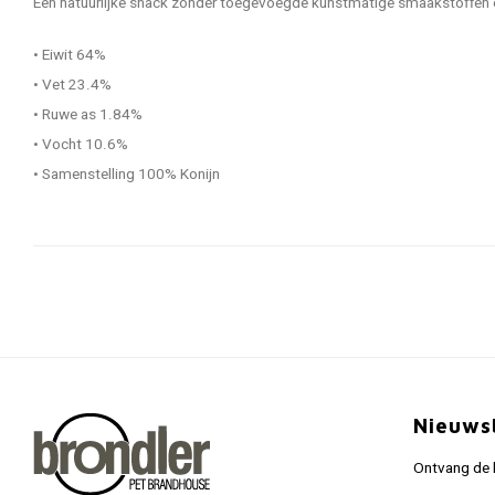
Een natuurlijke snack zonder toegevoegde kunstmatige smaakstoffen o
• Eiwit 64%
• Vet 23.4%
• Ruwe as 1.84%
• Vocht 10.6%
• Samenstelling 100% Konijn
Nieuws
Ontvang de l