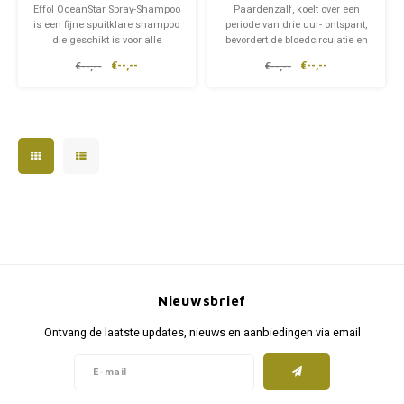
Effol OceanStar Spray-Shampoo
Paardenzalf, koelt over een
is een fijne spuitklare shampoo
periode van drie uur- ontspant,
die geschikt is voor alle
bevordert de bloedcirculatie en
vachtkleuren. Met deze
activeert na inspannende
€--,--
€--,--
€--,--
€--,--
shampoo kun je jouw paard of
activiteit- verfrissend en
pony goed wassen. Deze
vitaliserend effect.
hydraterende shampoo zorgt
voor een mooie glans op de
vacht van jouw paard.
Nieuwsbrief
Ontvang de laatste updates, nieuws en aanbiedingen via email