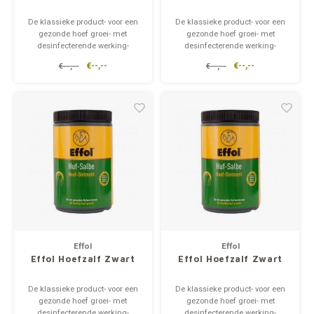
De klassieke product- voor een
De klassieke product- voor een
gezonde hoef groei- met
gezonde hoef groei- met
desinfecterende werking-
desinfecterende werking-
beschermt tegen
beschermt tegen
€--,--
€--,--
€--,--
€--,--
klauwaandoeningen- vormen
klauwaandoeningen- vormen
van een water- en vuilafstotend
van een water- en vuilafstotend
film
film
Effol
Effol
Effol Hoefzalf Zwart
Effol Hoefzalf Zwart
De klassieke product- voor een
De klassieke product- voor een
gezonde hoef groei- met
gezonde hoef groei- met
desinfecterende werking-
desinfecterende werking-