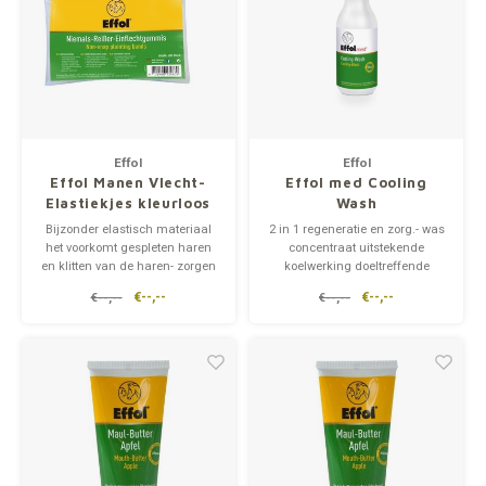
Effol
Effol
Effol Manen Vlecht-
Effol med Cooling
Elastiekjes kleurloos
Wash
Bijzonder elastisch materiaal
2 in 1 regeneratie en zorg.- was
het voorkomt gespleten haren
concentraat uitstekende
en klitten van de haren- zorgen
koelwerking doeltreffende
voor een probleemloze
regeneratie- koelt, revitaliseert
€--,--
€--,--
€--,--
€--,--
vlechtwerk zonder enige schade
en reactiveert na
aan de manen- kleurloos.
lichaamsbeweging en
inspanning- 1l concentraat
produceert 40l shampooBevat
geen doping.