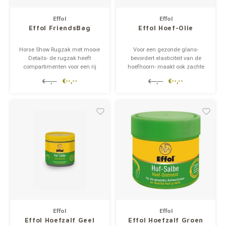
Op pad
supplementen
Milpr
Vetra
Effol
Effol
Effol FriendsBag
Effol Hoef-Olie
Snacks
wassen
Anthe
Horse Show Rugzak met mooie
Voor een gezonde glans-
Details- de rugzak heeft
bevordert elasticiteit van de
KIVO 
compartimenten voor een rij
hoefhoorn- maakt ook zachte
helm, zweep, paard laarzen,
hoeven zeer veerkrachtig weer-
€--,--
€--,--
€--,--
€--,--
Vectr
apparatuur en zorg rijder
het wordt snel geabsorbeerd-
producten, alsmede zakken
een speciale borstel opgenomen
voor paard behandelt, mobiele
in het blik maakt het Hoof-Oil
Flexa
telefoon en FEI paspoort.
zuinig in gebruik en vermijdt
puinhoop
Virba
Front
Parfu
Vetra
Effol
Effol
Effol Hoefzalf Geel
Effol Hoefzalf Groen