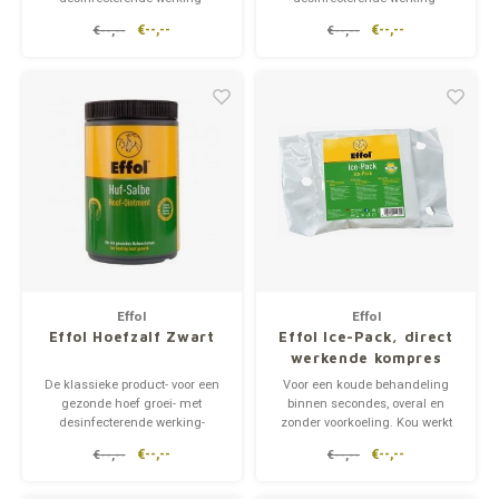
beschermt tegen
beschermt tegen
€--,--
€--,--
€--,--
€--,--
klauwaandoeningen- vormen
klauwaandoeningen- vormen
van een water- en vuilafstotend
van een water- en vuilafstotend
film
film
Effol
Effol
Effol Hoefzalf Zwart
Effol Ice-Pack, direct
werkende kompres
De klassieke product- voor een
Voor een koude behandeling
gezonde hoef groei- met
binnen secondes, overal en
desinfecterende werking-
zonder voorkoeling. Kou werkt
beschermt tegen
afzwellend en pijnverzachtend
€--,--
€--,--
€--,--
€--,--
klauwaandoeningen- vormen
bij kneuzingen, verrekkingen,
van een water- en vuilafstotend
verstuikingen en
film
insectensteken.