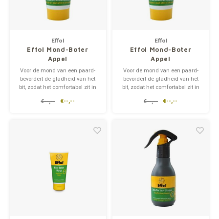
Effol
Effol
Effol Mond-Boter
Effol Mond-Boter
Appel
Appel
Voor de mond van een paard-
Voor de mond van een paard-
bevordert de gladheid van het
bevordert de gladheid van het
bit, zodat het comfortabel zit in
bit, zodat het comfortabel zit in
de mond- verhoogt paard
de mond- verhoogt paard
€--,--
€--,--
€--,--
€--,--
tevredenheid en dus ook de
tevredenheid en dus ook de
kwaliteit van rijden. - met appel
kwaliteit van rijden. - met appel
smaak
smaak