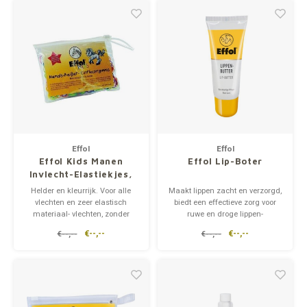
Effol
Effol
Effol Kids Manen
Effol Lip-Boter
Invlecht-Elastiekjes,
bont
Helder en kleurrijk. Voor alle
Maakt lippen zacht en verzorgd,
vlechten en zeer elastisch
biedt een effectieve zorg voor
materiaal- vlechten, zonder
ruwe en droge lippen-
enige schade aan de manen-
praktische afmeting pakket-
€--,--
€--,--
€--,--
€--,--
herbruikbaar
houdt de lippen heerlijk zacht
en glad.