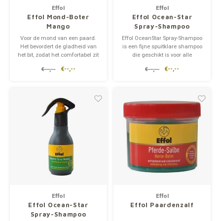
Effol
Effol
Effol Mond-Boter
Effol Ocean-Star
Mango
Spray-Shampoo
Voor de mond van een paard.
Effol OceanStar Spray-Shampoo
Het bevordert de gladheid van
is een fijne spuitklare shampoo
het bit, zodat het comfortabel zit
die geschikt is voor alle
in de mond. Ook verhoogt het
vachtkleuren. Met deze
€--,--
€--,--
€--,--
€--,--
paard tevredenheid en dus ook
shampoo kun je jouw paard of
de kwaliteit van rijden. Met
pony goed wassen. Deze
mango smaak.
hydraterende shampoo zorgt
voor een mooie glans op de
vacht van jouw paard.
Effol
Effol
Effol Ocean-Star
Effol Paardenzalf
Spray-Shampoo