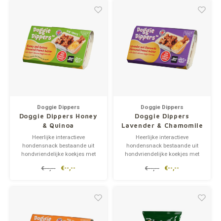
Doggie Dippers
Doggie Dippers
Doggie Dippers Honey
Doggie Dippers
& Quinoa
Lavender & Chamomile
Heerlijke interactieve
Heerlijke interactieve
hondensnack bestaande uit
hondensnack bestaande uit
hondvriendelijke koekjes met
hondvriendelijke koekjes met
pindakaas. De koekjes bestaan
pindakaas. De koekjes bestaan
€--,--
€--,--
€--,--
€--,--
uit een mix van gluten- en
uit een mix van gluten- en
tarwevrij johannesbrood en
tarwevrij johannesbrood en
kokoskoekjes.
kokoskoekjes.