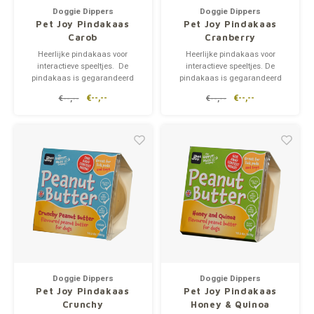
Doggie Dippers
Doggie Dippers
Pet Joy Pindakaas
Pet Joy Pindakaas
Carob
Cranberry
Heerlijke pindakaas voor
Heerlijke pindakaas voor
interactieve speeltjes. De
interactieve speeltjes. De
pindakaas is gegarandeerd
pindakaas is gegarandeerd
xylitol-vrij en is verrijkt met carob
xylitol-vrij en is verrijkt met
€--,--
€--,--
€--,--
€--,--
(johannesbrood).
cranberry.
Johannesbrood heeft een licht
karamelachtige smaak en is
zoeter dan cacao.
Doggie Dippers
Doggie Dippers
Pet Joy Pindakaas
Pet Joy Pindakaas
Crunchy
Honey & Quinoa