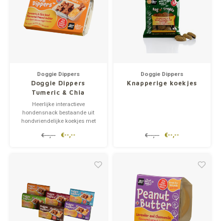
Doggie Dippers
Doggie Dippers
Doggie Dippers
Knapperige koekjes
Tumeric & Chia
Heerlijke interactieve
hondensnack bestaande uit
hondvriendelijke koekjes met
pindakaas. De koekjes bestaan
€--,--
€--,--
€--,--
€--,--
uit een mix van gluten- en
tarwevrij johannesbrood en
kokoskoekjes.