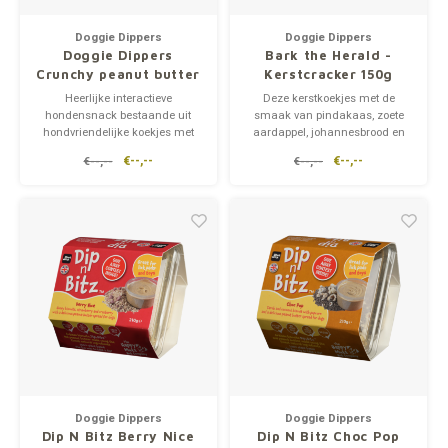
Op pad
supplementen
Milpr
Vetra
Doggie Dippers
Doggie Dippers
Doggie Dippers
Bark the Herald -
Snacks
wassen
Anthe
Crunchy peanut butter
Kerstcracker 150g
Heerlijke interactieve
Deze kerstkoekjes met de
hondensnack bestaande uit
smaak van pindakaas‭, ‬zoete
KIVO 
hondvriendelijke koekjes met
aardappel‭, ‬johannesbrood en
pindakaas. De koekjes bestaan
kokosnoot zijn perfect voor kerst‭.
€--,--
€--,--
€--,--
€--,--
Vectr
uit een mix van gluten- en
‬De overheerlijke koekjes en de
tarwevrij johannesbrood en
feestelijke verpakking zorgen
kokoskoekjes.
ervoor dat iedereen in de beste
Flexa
kerstsfeer zit‭, ‬zelfs de trouwe
viervoe
Virba
Front
Parfu
Vetra
Doggie Dippers
Doggie Dippers
Dip N Bitz Berry Nice
Dip N Bitz Choc Pop