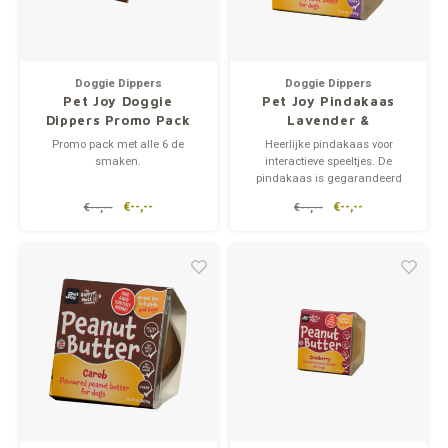
Doggie Dippers
Doggie Dippers
Pet Joy Doggie
Pet Joy Pindakaas
Dippers Promo Pack
Lavender &
Charmomile
Promo pack met alle 6 de
Heerlijke pindakaas voor
smaken.
interactieve speeltjes. De
pindakaas is gegarandeerd
Heerlijke interactieve
xylitol-vrij en is verrijkt met
€--,--
€--,--
€--,--
€--,--
hondensnack bestaande uit
lavendel en kamille.
hondvriendelijke koekjes met
pindakaas. De koekjes bestaan
uit een mix van gluten- en
tarwevrij johannesbrood en
kokoskoekjes.