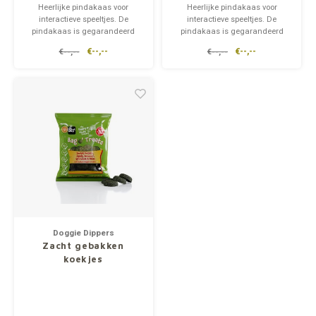
Heerlijke pindakaas voor
Heerlijke pindakaas voor
interactieve speeltjes. De
interactieve speeltjes. De
pindakaas is gegarandeerd
pindakaas is gegarandeerd
xylitol-vrij en heeft een crunchy
xylitol-vrij en is verrijkt met
€--,--
€--,--
€--,--
€--,--
bite.
honing en quinoa.
Doggie Dippers
Zacht gebakken
koekjes