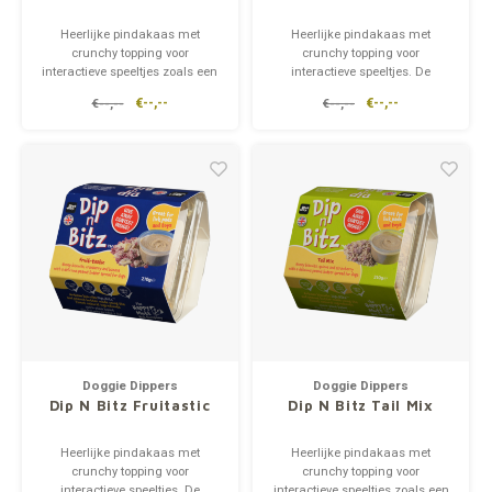
Heerlijke pindakaas met
Heerlijke pindakaas met
crunchy topping voor
crunchy topping voor
interactieve speeltjes zoals een
interactieve speeltjes. De
voermat of lickimat. De
pindakaas is gegarandeerd
€--,--
€--,--
€--,--
€--,--
pindakaas is gegarandeerd
xylitol-vrij. De choc pops zijn
xylitol-vrij. Dip n Bitz™ Tail Mix is
gemaakt van carob
een romige pindakaaspasta
(johannesbrood, met de
met heerlijke kruimeltopping
natuurlijke smaak van caramel
van honingkoekjes, aardbei en
en zoeter dan chocolade) en
cra
kokos.
Doggie Dippers
Doggie Dippers
Dip N Bitz Fruitastic
Dip N Bitz Tail Mix
Heerlijke pindakaas met
Heerlijke pindakaas met
crunchy topping voor
crunchy topping voor
interactieve speeltjes. De
interactieve speeltjes zoals een