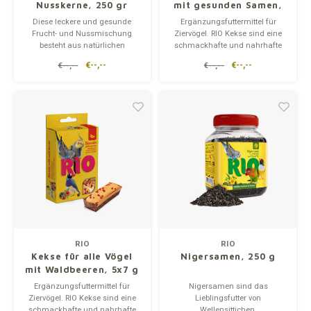
Nusskerne, 250 gr
mit gesunden Samen,
5x7 gr
Diese leckere und gesunde
Ergänzungsfuttermittel für
Frucht- und Nussmischung
Ziervögel. RIO Kekse sind eine
besteht aus natürlichen
schmackhafte und nahrhafte
Trockenfrüchten, knackigen
Ergänzung der täglichen Ration
€--,--
€--,--
€--,--
€--,--
Nüssen, Beeren und Samen, die
für alle Vogelarten. Die aus
von Sittichen und Papageien
ganzen Eiern und Getreide
gerne gefressen werden. Diese
hergestellten Kekse sind
Leckerei ist eine hervorragende
besonders während der
Quelle für zusätzliche Energie,
Mauser- und Brutzeit nützlich.
V
Selten
RIO
RIO
Kekse für alle Vögel
Nigersamen, 250 g
mit Waldbeeren, 5x7 g
Ergänzungsfuttermittel für
Nigersamen sind das
Ziervögel. RIO Kekse sind eine
Lieblingsfutter von
schmackhafte und nahrhafte
Wellensittichen,