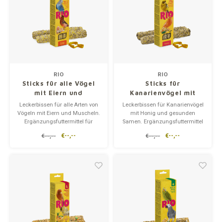
RIO
RIO
Sticks für alle Vögel
Sticks für
mit Eiern und
Kanarienvögel mit
Muscheln, 2x40 gr
Honig und gesunden
Leckerbissen für alle Arten von
Leckerbissen für Kanarienvögel
Samen, 2x40 gr
Vögeln mit Eiern und Muscheln.
mit Honig und gesunden
Ergänzungsfuttermittel für
Samen. Ergänzungsfuttermittel
Ziervögel.
für Ziervögel.
€--,--
€--,--
€--,--
€--,--