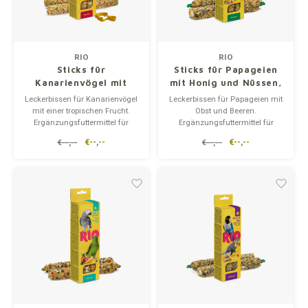
RIO
RIO
Sticks für
Sticks für Papageien
Kanarienvögel mit
mit Honig und Nüssen,
tropischen Früchten,
2x90 gr
Leckerbissen für Kanarienvögel
Leckerbissen für Papageien mit
2x40 gr
mit einer tropischen Frucht.
Obst und Beeren.
Ergänzungsfuttermittel für
Ergänzungsfuttermittel für
Heimvögel.
Ziervögel.
€--,--
€--,--
€--,--
€--,--