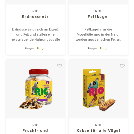
Unterwegs
Ergänzen
Milpr
Vetra
RIO
RIO
Erdnussnetz
Fettkugel
Snacks
waschen
Anthe
Erdnüsse sind reich an Eiweiß
Fettkugeln für die
und Fett und stellen eine
Vogelfütterung in der Natur
KIVO 
hervorragende Nahrungsquelle
werden aus tierischen Fetten,
für Wildvögel dar. Das Netz
Samen und Nüssen hergestellt
€--,--
€--,--
€--,--
€--,--
Vectr
lässt sich leicht an einem Ast
und eignen sich für die
oder auf dem Balkon
Fütterung von Meisen, Finken
befestigen. Außerdem können
und anderen Wildvögeln das
Flexa
die Stadtvögel das Futter in dem
ganze Jahr über, wenn es an
speziellen Netz es nicht wegne
Nahrung mangelt. Die
Fettkugeln befinden
Virba
Front
Parfu
Vetra
RIO
RIO
Frucht- und
Kekse für alle Vögel