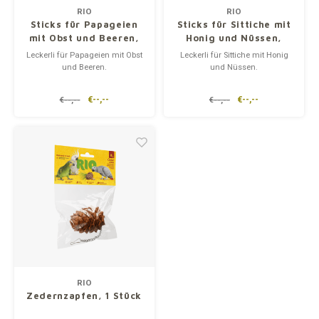
RIO
RIO
Sticks für Papageien
Sticks für Sittiche mit
mit Obst und Beeren,
Honig und Nüssen,
2x90 gr
2x75 gr
Leckerli für Papageien mit Obst
Leckerli für Sittiche mit Honig
und Beeren.
und Nüssen.
€--,--
€--,--
€--,--
€--,--
RIO
Zedernzapfen, 1 Stück