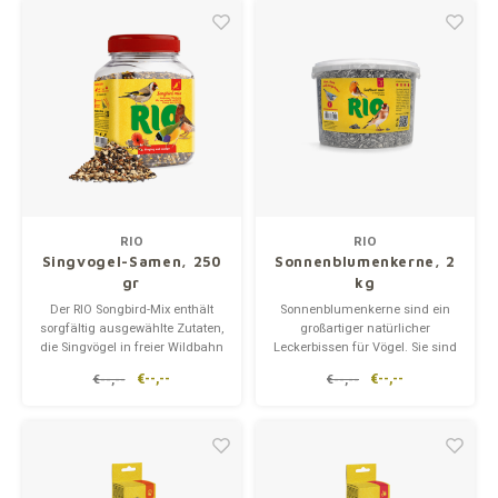
seiner natürlichen
große Freude daran, die
bioverfügbaren Form.
frischen Körner von den Rispen
zu pflücken.
RIO
RIO
Singvogel-Samen, 250
Sonnenblumenkerne, 2
gr
kg
Der RIO Songbird-Mix enthält
Sonnenblumenkerne sind ein
sorgfältig ausgewählte Zutaten,
großartiger natürlicher
die Singvögel in freier Wildbahn
Leckerbissen für Vögel. Sie sind
genießen. Dieser Leckerbissen
reich an Proteinen und Fetten,
€--,--
€--,--
€--,--
€--,--
ist reich an pflanzlichen
was sie zu einer perfekten
Proteinen, mehrfach
Nahrungsquelle macht. Die
ungesättigten Säuren,
Samen eignen sich
Vitaminen, Mineralien und
hervorragend zur Fütterung von
biologisch aktiven Naturstoffen,
Haustieren und zum Befüllen
die
von Futter