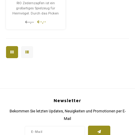
RIO Zedernzapfen ist ein
großartiges Spielzeug für
Heimvögel. Durch das Picken
von Waldzapfen erhalten die
€--,--
€--,--
Vögel nützliche Nährstoffe, die
in den Nüssen enthalten sind.
Die Pignoliennüsse sind reich
an Antioxidantien, Vitaminen
und Mineralien. Wir verwend
Newsletter
Bekommen Sie letzten Updates, Neuigkeiten und Promotionen per E-
Mail