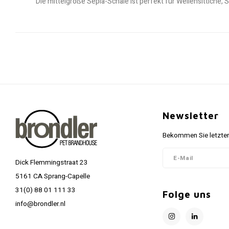
Die mittelgroße Sepia-Schale ist perfekt für Wellensittiche, S
Newsletter
Bekommen Sie letzten
Dick Flemmingstraat 23
5161 CA Sprang-Capelle
31(0) 88 01 111 33
Folge uns
info@brondler.nl