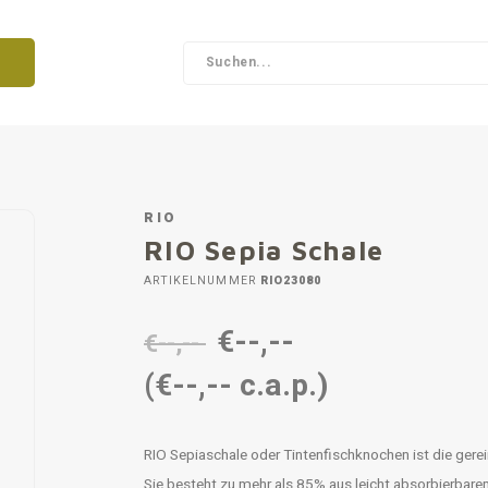
RIO
RIO Sepia Schale
ARTIKELNUMMER
RIO23080
€--,--
€--,--
(€--,-- c.a.p.)
RIO Sepiaschale oder Tintenfischknochen ist die gerei
Sie besteht zu mehr als 85% aus leicht absorbierbare