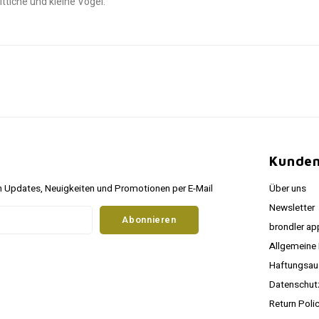
ittiche und kleine Vögel.
Kunden
 Updates, Neuigkeiten und Promotionen per E-Mail
Über uns
Newsletter
Abonnieren
brondler ap
Allgemeine
Haftungsau
Datenschu
Return Poli