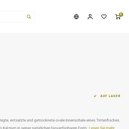
0
AUF LAGER
nigte, entsalzte und getrocknete ovale Innenschale eines Tintenfisches.
m Kalzium in seiner natürlichen bioverfügbaren Form.
Lesen Sie mehr