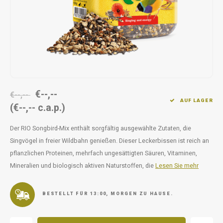
Unterwegs
Ergänzen
Milpr
Vetra
Snacks
waschen
Anthe
KIVO 
Vectr
€--,--
€--,--
AUF LAGER
(€--,-- c.a.p.)
Flexa
Der RIO Songbird-Mix enthält sorgfältig ausgewählte Zutaten, die
Virba
Singvögel in freier Wildbahn genießen. Dieser Leckerbissen ist reich an
pflanzlichen Proteinen, mehrfach ungesättigten Säuren, Vitaminen,
Front
Mineralien und biologisch aktiven Naturstoffen, die
Lesen Sie mehr
Parfu
BESTELLT FÜR 13:00, MORGEN ZU HAUSE.
Vetra