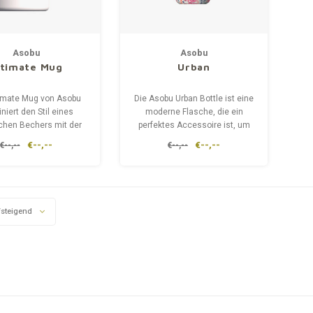
Asobu
Asobu
ltimate Mug
Urban
timate Mug von Asobu
Die Asobu Urban Bottle ist eine
niert den Stil eines
moderne Flasche, die ein
chen Bechers mit der
perfektes Accessoire ist, um
ktionalität einer
Sie und Ihren persönlichen Stil
€--,--
€--,--
€--,--
€--,--
Isolierflasche.
zu ergänzen. Und jetzt
kommt's: Die Urban Bottle ist
sehr modisch und praktisch!
steigend