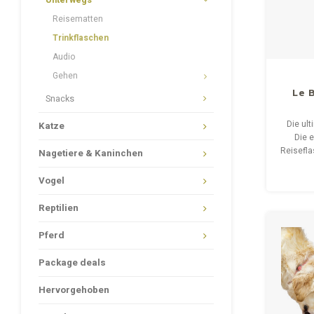
Unterwegs
Reisematten
Trinkflaschen
Audio
Gehen
Le 
Snacks
Die ul
Katze
Die 
Reisefla
Nagetiere & Kaninchen
zu 24 S
8
Vogel
Reptilien
Pferd
Package deals
Hervorgehoben