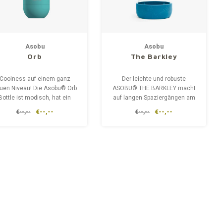
Asobu
Asobu
Orb
The Barkley
Coolness auf einem ganz
Der leichte und robuste
uen Niveau! Die Asobu® Orb
ASOBU® THE BARKLEY macht
Bottle ist modisch, hat ein
auf langen Spaziergängen am
iches Äußeres, ist kompakt
meisten Spaß.
€--,--
€--,--
€--,--
€--,--
und sehr praktisch.