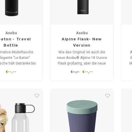
Asobu
Asobu
Baton - Travel
Alpine Flask- New
Bottle
Version
timative Modeflasche
Wie das Original ist auch die
A
elegante "Le Baton"
neue Asobu® Alpine 18 Ounce
i
sche hält Getränke bis
Flask großartig, aber die neue
M
tunden kalt und bis zu
Version hat einige großartige
ge
€--,--
€--,--
€--,--
 Stunden heiß.
Upgrades. Zum einen ist sie
s
mit einem leicht zu greifenden
m
Griff ausgestattet, der ideal für
Outdoor-Aktivitäten ist.