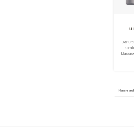
U
Der Ul
kombi
klassis
Fun
Name auf