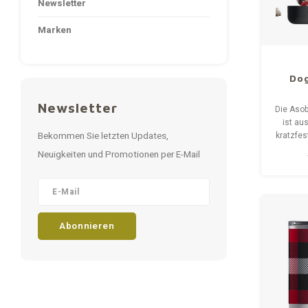
Newsletter
Marken
Dog
Newsletter
Die Asob
ist au
Bekommen Sie letzten Updates,
kratzfe
Tritan 
Neuigkeiten und Promotionen per E-Mail
erleic
Flasc
Spazier
Abonnieren