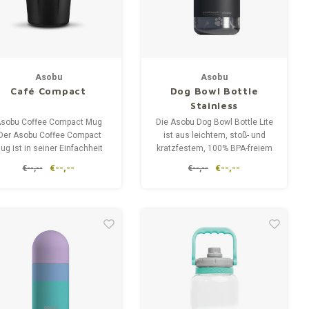
Asobu
Asobu
Café Compact
Dog Bowl Bottle
Stainless
sobu Coffee Compact Mug
Die Asobu Dog Bowl Bottle Lite
Der Asobu Coffee Compact
ist aus leichtem, stoß- und
ug ist in seiner Einfachheit
kratzfestem, 100% BPA-freiem
nial. Der schnörkellose, aber
Tritan hergestellt. Der Griff
€--,--
€--,--
€--,--
€--,--
chlichte und stilvolle Look
erleichtert das Tragen der
acht diesen Kaffeebecher
Flasche, auch bei langen
perfekt.
Spaziergängen mit dem Hund.