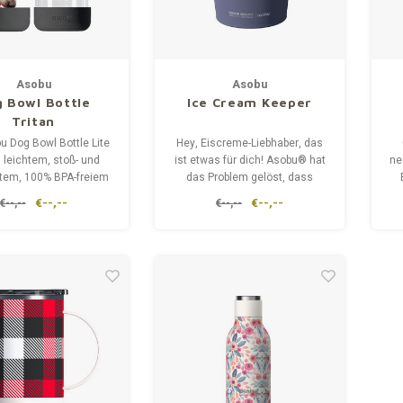
Asobu
Asobu
 Bowl Bottle
Ice Cream Keeper
Tritan
u Dog Bowl Bottle Lite
Hey, Eiscreme-Liebhaber, das
s leichtem, stoß- und
ist etwas für dich! Asobu® hat
ne
stem, 100% BPA-freiem
das Problem gelöst, dass
hergestellt. Der Griff
Eiscreme an heißen Tagen in
we
€--,--
€--,--
€--,--
€--,--
htert das Tragen der
wenigen Minuten zu
he, auch bei langen
Flüssigkeit schmilzt.
gängen mit dem Hund.