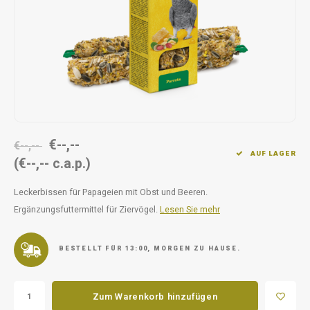
Unterwegs
Ergänzen
Milpr
Vetra
Snacks
waschen
Anthe
KIVO 
Vectr
€--,--
€--,--
Flexa
AUF LAGER
(€--,-- c.a.p.)
Virba
Leckerbissen für Papageien mit Obst und Beeren.
Ergänzungsfuttermittel für Ziervögel.
Lesen Sie mehr
Front
Parfu
BESTELLT FÜR 13:00, MORGEN ZU HAUSE.
Vetra
Zum Warenkorb hinzufügen