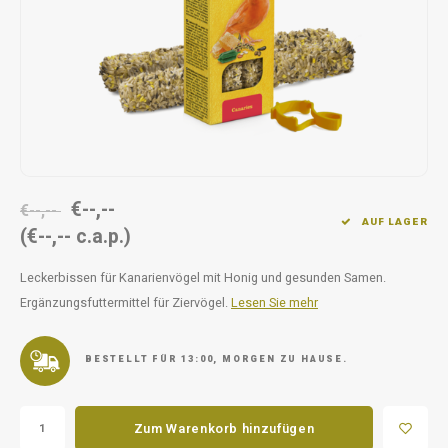
Unterwegs
Ergänzen
Milpr
Vetra
Snacks
waschen
Anthe
KIVO 
Vectr
€--,--
€--,--
Flexa
AUF LAGER
(€--,-- c.a.p.)
Virba
Leckerbissen für Kanarienvögel mit Honig und gesunden Samen.
Ergänzungsfuttermittel für Ziervögel.
Lesen Sie mehr
Front
Parfu
BESTELLT FÜR 13:00, MORGEN ZU HAUSE.
Vetra
Zum Warenkorb hinzufügen