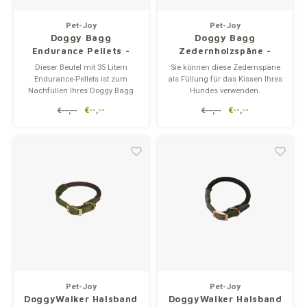
Unterwegs
Ergänzen
Milpr
Vetra
Pet-Joy
Pet-Joy
Doggy Bagg
Doggy Bagg
Snacks
waschen
Anthe
Endurance Pellets -
Zedernholzspäne -
Nachfüllen (35 Liter)
Nachfüllen(5 Liter)
Dieser Beutel mit 35 Litern
Sie können diese Zedernspäne
Endurance-Pellets ist zum
als Füllung für das Kissen Ihres
KIVO 
Nachfüllen Ihres Doggy Bagg
Hundes verwenden.
geeignet.
€--,--
€--,--
€--,--
€--,--
Vectr
Flexa
Virba
Front
Parfu
Vetra
Pet-Joy
Pet-Joy
DoggyWalker Halsband
DoggyWalker Halsband