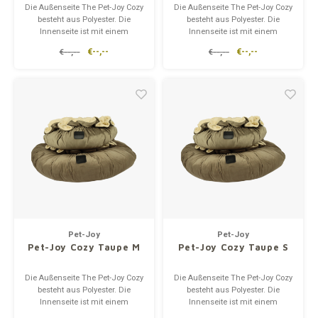
Die Außenseite The Pet-Joy Cozy
Die Außenseite The Pet-Joy Cozy
besteht aus Polyester. Die
besteht aus Polyester. Die
Innenseite ist mit einem
Innenseite ist mit einem
Polyesterschaffell versehen. Der
Polyesterschaffell versehen. Der
€--,--
€--,--
€--,--
€--,--
Korb ist darauf ausgelegt,
Korb ist darauf ausgelegt,
eingegraben zu werden. Dank
eingegraben zu werden. Dank
des Gummibands kann sich
des Gummibands kann sich
das Haustier in das Kissen
das Haustier in das Kissen
kuscheln und es bietet einen ge
kuscheln und es bietet einen ge
Pet-Joy
Pet-Joy
Pet-Joy Cozy Taupe M
Pet-Joy Cozy Taupe S
Die Außenseite The Pet-Joy Cozy
Die Außenseite The Pet-Joy Cozy
besteht aus Polyester. Die
besteht aus Polyester. Die
Innenseite ist mit einem
Innenseite ist mit einem
Polyesterschaffell versehen. Der
Polyesterschaffell versehen. Der