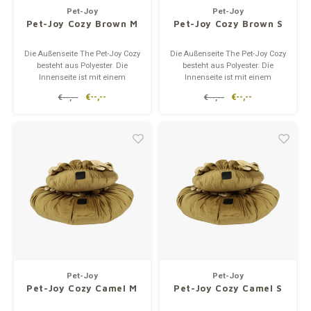
Pet-Joy
Pet-Joy
Pet-Joy Cozy Brown M
Pet-Joy Cozy Brown S
Die Außenseite The Pet-Joy Cozy
Die Außenseite The Pet-Joy Cozy
besteht aus Polyester. Die
besteht aus Polyester. Die
Innenseite ist mit einem
Innenseite ist mit einem
Polyesterschaffell versehen. Der
Polyesterschaffell versehen. Der
€--,--
€--,--
€--,--
€--,--
Korb ist darauf ausgelegt,
Korb ist darauf ausgelegt,
eingegraben zu werden. Dank
eingegraben zu werden. Dank
des Gummibands kann sich
des Gummibands kann sich
das Haustier in das Kissen
das Haustier in das Kissen
kuscheln und es bietet einen ge
kuscheln und es bietet einen ge
Pet-Joy
Pet-Joy
Pet-Joy Cozy Camel M
Pet-Joy Cozy Camel S