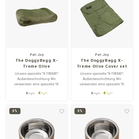
ausgelegt, Ihr
ausgelegt, Ihr
Pet-Joy
Pet-Joy
The DoggyBagg X-
The DoggyBagg X-
Treme Olive
Treme Olive Cover set
Unsere spezielle "X-TREME"-
Unsere spezielle "X-TREME"-
Außenbeschichtung Wir
Außenbeschichtung Wir
verwenden eine spezielle "X-
verwenden eine spezielle "X-
TREME"-Außenhülle für die
TREME"-Außenhülle für die
€--,--
€--,--
€--,--
€--,--
meisten unserer Hundebetten.
meisten unserer Hundebetten.
Die "X-TREME"-Beschichtung
Die "X-TREME"-Beschichtung
macht die Betten wasserdicht.
macht die Betten wasserdicht.
Hundekissen mit "X-TREME"-
Hundekissen mit "X-TREME"-
0%
0%
Beschichtung sind darauf
Beschichtung sind darauf
ausgelegt, Ihr
ausgelegt, Ihr