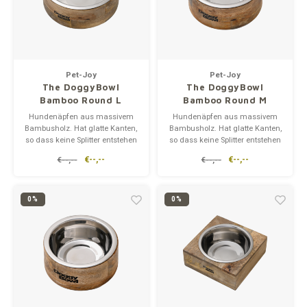
Pet-Joy
Pet-Joy
The DoggyBowl
The DoggyBowl
Bamboo Round L
Bamboo Round M
Hundenäpfen aus massivem
Hundenäpfen aus massivem
Bambusholz. Hat glatte Kanten,
Bambusholz. Hat glatte Kanten,
so dass keine Splitter entstehen
so dass keine Splitter entstehen
können. Hergestellt aus
können. Hergestellt aus
€--,--
€--,--
€--,--
€--,--
recyceltem Material und 100%
recyceltem Material und 100%
umweltfreundlich.
umweltfreundlich.
0%
0%