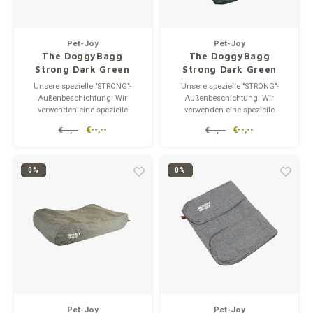
Pet-Joy
Pet-Joy
The DoggyBagg
The DoggyBagg
Strong Dark Green
Strong Dark Green
Cover Set
Unsere spezielle "STRONG"-
Unsere spezielle "STRONG"-
Außenbeschichtung: Wir
Außenbeschichtung: Wir
verwenden eine spezielle
verwenden eine spezielle
"STRONG"-Außenhülle für die
"STRONG"-Außenhülle für die
€--,--
€--,--
€--,--
€--,--
meisten unserer Hundebetten.
meisten unserer Hundebetten.
Die "STRONG"-Beschichtung
Die "STRONG"-Beschichtung
macht die Betten
macht die Betten
wasserabweisend.
wasserabweisend.
0%
0%
Hundekissen mit "STRONG"-
Hundekissen mit "STRONG"-
Beschichtung sind darauf
Beschichtung sind darauf
ausgelegt, I
ausgelegt, I
Pet-Joy
Pet-Joy