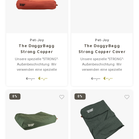
Pet-Joy
Pet-Joy
The DoggyBagg
The DoggyBagg
Strong Copper
Strong Copper Cover
Set
Unsere spezielle "STRONG"-
Unsere spezielle "STRONG"-
Außenbeschichtung: Wir
Außenbeschichtung: Wir
verwenden eine spezielle
verwenden eine spezielle
"STRONG"-Außenhülle für die
"STRONG"-Außenhülle für die
€--,--
€--,--
€--,--
€--,--
meisten unserer Hundebetten.
meisten unserer Hundebetten.
Die "STRONG"-Beschichtung
Die "STRONG"-Beschichtung
macht die Betten
macht die Betten
wasserabweisend.
wasserabweisend.
0%
0%
Hundekissen mit "STRONG"-
Hundekissen mit "STRONG"-
Beschichtung sind darauf
Beschichtung sind darauf
ausgelegt,
ausgelegt,