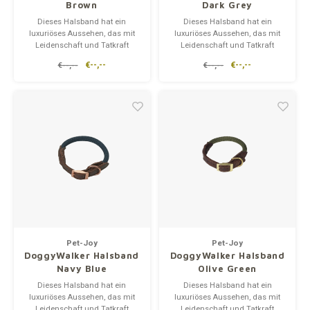
Brown
Dark Grey
Dieses Halsband hat ein
Dieses Halsband hat ein
luxuriöses Aussehen, das mit
luxuriöses Aussehen, das mit
Leidenschaft und Tatkraft
Leidenschaft und Tatkraft
hergestellt wird.
hergestellt wird.
€--,--
€--,--
€--,--
€--,--
Das Aussehen in Kombination
Das Aussehen in Kombination
mit den Eigenschaften des
mit den Eigenschaften des
DoggyWalker macht dieses
DoggyWalker macht dieses
Produkt zum fehlenden
Produkt zum fehlenden
Puzzlestück für einen
Puzzlestück für einen
reibungslosen Spaziergang.
reibungslosen Spaziergang.
Pet-Joy
Pet-Joy
DoggyWalker Halsband
DoggyWalker Halsband
Navy Blue
Olive Green
Dieses Halsband hat ein
Dieses Halsband hat ein
luxuriöses Aussehen, das mit
luxuriöses Aussehen, das mit
Leidenschaft und Tatkraft
Leidenschaft und Tatkraft