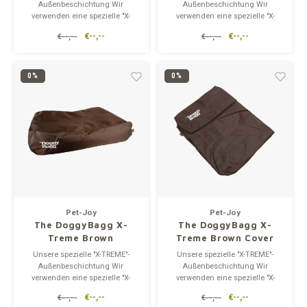
Außenbeschichtung Wir
Außenbeschichtung Wir
verwenden eine spezielle "X-
verwenden eine spezielle "X-
TREME"-Außenhülle für die
TREME"-Außenhülle für die
€--,--
€--,--
€--,--
€--,--
meisten unserer Hundebetten.
meisten unserer Hundebetten.
Die "X-TREME"-Beschichtung
Die "X-TREME"-Beschichtung
macht die Betten wasserdicht.
macht die Betten wasserdicht.
Hundekissen mit "X-TREME"-
Hundekissen mit "X-TREME"-
0%
0%
Beschichtung sind darauf
Beschichtung sind darauf
ausgelegt, Ihr
ausgelegt, Ihr
Pet-Joy
Pet-Joy
The DoggyBagg X-
The DoggyBagg X-
Treme Brown
Treme Brown Cover
set
Unsere spezielle "X-TREME"-
Unsere spezielle "X-TREME"-
Außenbeschichtung Wir
Außenbeschichtung Wir
verwenden eine spezielle "X-
verwenden eine spezielle "X-
TREME"-Außenhülle für die
TREME"-Außenhülle für die
€--,--
€--,--
€--,--
€--,--
meisten unserer Hundebetten.
meisten unserer Hundebetten.