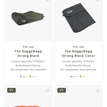
Pet-Joy
Pet-Joy
The DoggyBagg
The DoggyBagg
Strong Black
Strong Black Cover
Set
Unsere spezielle "STRONG"-
Unsere spezielle "STRONG"-
Außenbeschichtung:
Außenbeschichtung:
Wir verwenden eine spezielle
Wir verwenden eine spezielle
"STRONG"-Außenhülle für die
"STRONG"-Außenhülle für die
€--,--
€--,--
€--,--
€--,--
meisten unserer Hundebetten.
meisten unserer Hundebetten.
Die "STRONG"-Beschichtung
Die "STRONG"-Beschichtung
macht die Betten
macht die Betten
wasserabweisend.
wasserabweisend.
0%
0%
Hundekissen mit "STRONG"-
Hundekissen mit "STRONG"-
Beschichtung sind darauf
Beschichtung sind darauf
ausgelegt, I
ausgelegt, I