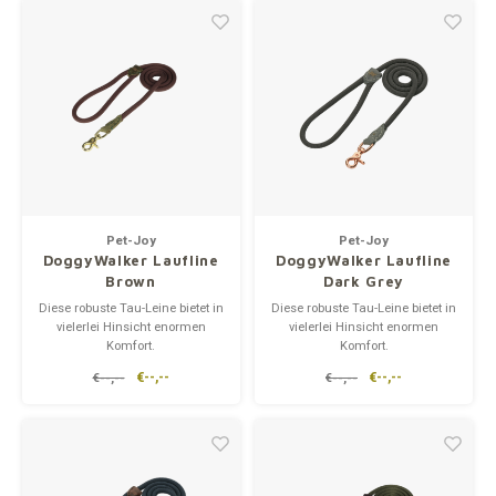
Produkt zum fehlenden
Produkt zum fehlenden
Puzzlestück für einen
Puzzlestück für einen
reibungslosen Spaziergang.
reibungslosen Spaziergang.
Pet-Joy
Pet-Joy
DoggyWalker Laufline
DoggyWalker Laufline
Brown
Dark Grey
Diese robuste Tau-Leine bietet in
Diese robuste Tau-Leine bietet in
vielerlei Hinsicht enormen
vielerlei Hinsicht enormen
Komfort.
Komfort.
Der DoggyWalker ist ideal für
Der DoggyWalker ist ideal für
€--,--
€--,--
€--,--
€--,--
Spaziergänge unter allen
Spaziergänge unter allen
Bedingungen.
Bedingungen.