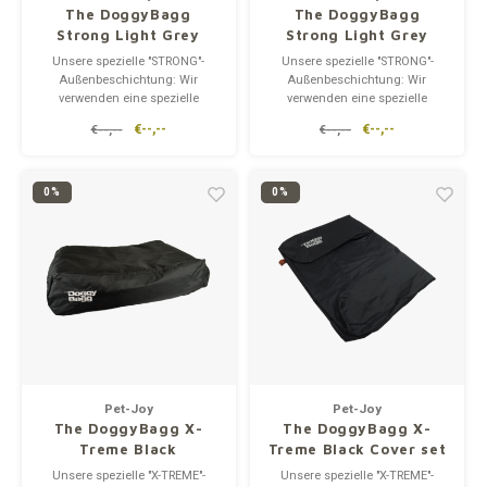
The DoggyBagg
The DoggyBagg
Strong Light Grey
Strong Light Grey
Cover Set
Unsere spezielle "STRONG"-
Unsere spezielle "STRONG"-
Außenbeschichtung: Wir
Außenbeschichtung: Wir
verwenden eine spezielle
verwenden eine spezielle
"STRONG"-Außenhülle für die
"STRONG"-Außenhülle für die
€--,--
€--,--
€--,--
€--,--
meisten unserer Hundebetten.
meisten unserer Hundebetten.
Die "STRONG"-Beschichtung
Die "STRONG"-Beschichtung
macht die Betten
macht die Betten
wasserabweisend.
wasserabweisend.
0%
0%
Hundekissen mit "STRONG"-
Hundekissen mit "STRONG"-
Beschichtung sind darauf
Beschichtung sind darauf
ausgelegt, I
ausgelegt, I
Pet-Joy
Pet-Joy
The DoggyBagg X-
The DoggyBagg X-
Treme Black
Treme Black Cover set
Unsere spezielle "X-TREME"-
Unsere spezielle "X-TREME"-