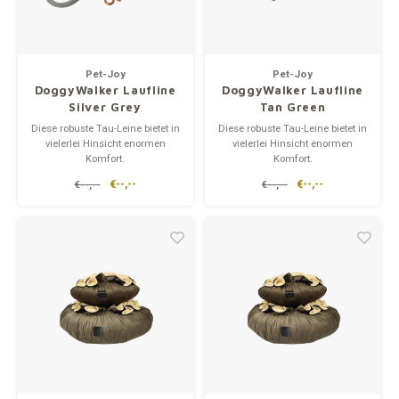
Pet-Joy
Pet-Joy
DoggyWalker Laufline
DoggyWalker Laufline
Silver Grey
Tan Green
Diese robuste Tau-Leine bietet in
Diese robuste Tau-Leine bietet in
vielerlei Hinsicht enormen
vielerlei Hinsicht enormen
Komfort.
Komfort.
Der DoggyWalker ist ideal für
Der DoggyWalker ist ideal für
€--,--
€--,--
€--,--
€--,--
Spaziergänge unter allen
Spaziergänge unter allen
Bedingungen.
Bedingungen.