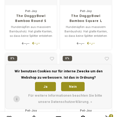
Pet-Joy
Pet-Joy
The DoggyBowl
The DoggyBowl
Bamboo Round S
Bamboo Square L
Hundenäpfen aus massivem
Hundenäpfen aus massivem
Bambusholz. Hat glatte Kanten,
Bambusholz. Hat glatte Kanten,
so dass keine Splitter entstehen
so dass keine Splitter entstehen
können. Hergestellt aus
können. Hergestellt aus
€--,--
€--,--
€--,--
€--,--
recyceltem Material und 100%
recyceltem Material und 100%
umweltfreundlich.
umweltfreundlich.
0%
0%
Wir benutzen Cookies nur für interne Zwecke um den
Webshop zu verbessern. Ist das in Ordnung?
Ja
Nein
Für weitere Informationen beachten Sie bitte
unsere Datenschutzerklärung. »
Pet-Joy
Pet-Joy
The DoggyBowl
The DoggyBowl
0