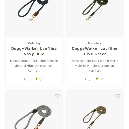
Pet-Joy
Pet-Joy
DoggyWalker Laufline
DoggyWalker Laufline
Navy Blue
Olive Green
Diese robuste Tau-Leine bietet in
Diese robuste Tau-Leine bietet in
vielerlei Hinsicht enormen
vielerlei Hinsicht enormen
Komfort.
Komfort.
Der DoggyWalker ist ideal für
Der DoggyWalker ist ideal für
€--,--
€--,--
€--,--
€--,--
Spaziergänge unter allen
Spaziergänge unter allen
Bedingungen.
Bedingungen.