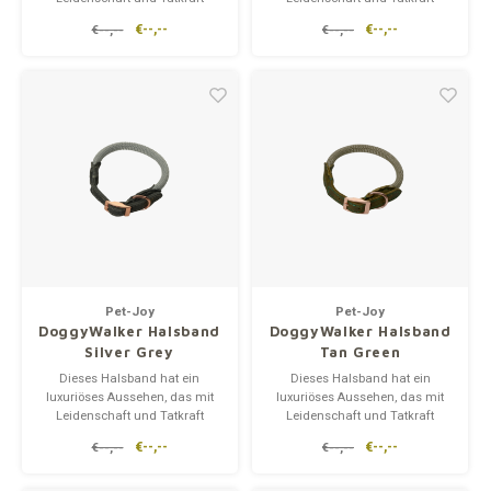
hergestellt wird.
hergestellt wird.
€--,--
€--,--
€--,--
€--,--
Das Aussehen in Kombination
Das Aussehen in Kombination
mit den Eigenschaften des
mit den Eigenschaften des
DoggyWalker macht dieses
DoggyWalker macht dieses
Produkt zum fehlenden
Produkt zum fehlenden
Puzzlestück für einen
Puzzlestück für einen
reibungslosen Spaziergang.
reibungslosen Spaziergang.
Pet-Joy
Pet-Joy
DoggyWalker Halsband
DoggyWalker Halsband
Silver Grey
Tan Green
Dieses Halsband hat ein
Dieses Halsband hat ein
luxuriöses Aussehen, das mit
luxuriöses Aussehen, das mit
Leidenschaft und Tatkraft
Leidenschaft und Tatkraft
hergestellt wird.
hergestellt wird.
€--,--
€--,--
€--,--
€--,--
Das Aussehen in Kombination
Das Aussehen in Kombination
mit den Eigenschaften des
mit den Eigenschaften des
DoggyWalker macht dieses
DoggyWalker macht dieses