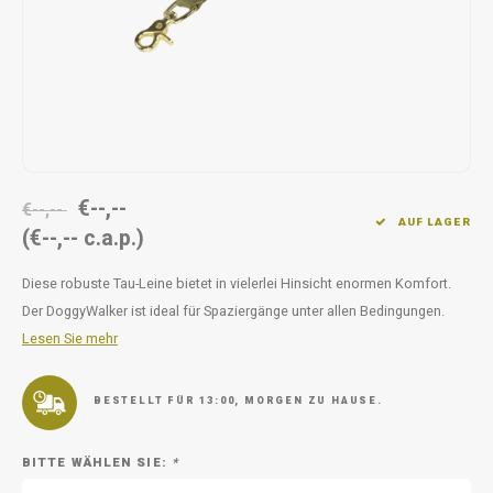
Unterwegs
Ergänzen
Milpr
Vetra
Snacks
waschen
Anthe
KIVO 
Vectr
€--,--
€--,--
AUF LAGER
(€--,-- c.a.p.)
Flexa
Diese robuste Tau-Leine bietet in vielerlei Hinsicht enormen Komfort.
Virba
Der DoggyWalker ist ideal für Spaziergänge unter allen Bedingungen.
Lesen Sie mehr
Front
Parfu
BESTELLT FÜR 13:00, MORGEN ZU HAUSE.
Vetra
BITTE WÄHLEN SIE:
*