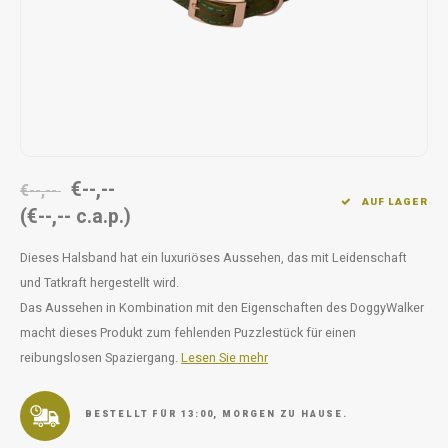
Unterwegs
Ergänzen
Milpr
Vetra
Snacks
waschen
Anthe
KIVO 
Vectr
€--,--
€--,--
AUF LAGER
(€--,-- c.a.p.)
Flexa
Dieses Halsband hat ein luxuriöses Aussehen, das mit Leidenschaft
Virba
und Tatkraft hergestellt wird.
Das Aussehen in Kombination mit den Eigenschaften des DoggyWalker
Front
macht dieses Produkt zum fehlenden Puzzlestück für einen
reibungslosen Spaziergang.
Lesen Sie mehr
Parfu
Vetra
BESTELLT FÜR 13:00, MORGEN ZU HAUSE.