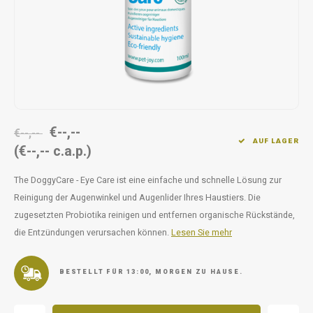
Unterwegs
Ergänzen
Milpr
Vetra
Snacks
waschen
Anthe
KIVO 
Vectr
€--,--
€--,--
AUF LAGER
(€--,-- c.a.p.)
Flexa
The DoggyCare - Eye Care ist eine einfache und schnelle Lösung zur
Virba
Reinigung der Augenwinkel und Augenlider Ihres Haustiers. Die
zugesetzten Probiotika reinigen und entfernen organische Rückstände,
Front
die Entzündungen verursachen können.
Lesen Sie mehr
Parfu
BESTELLT FÜR 13:00, MORGEN ZU HAUSE.
Vetra