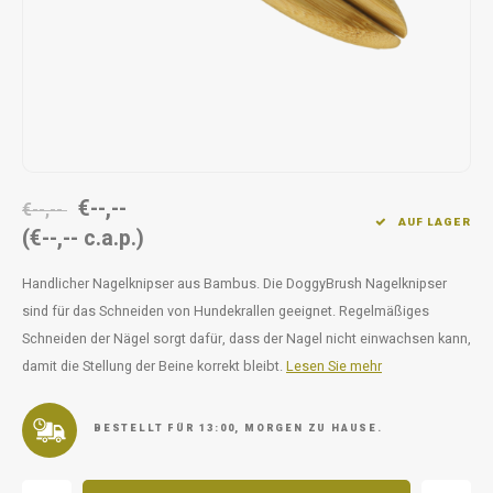
Unterwegs
Ergänzen
Milpr
Vetra
Snacks
waschen
Anthe
KIVO 
Vectr
€--,--
€--,--
AUF LAGER
(€--,-- c.a.p.)
Flexa
Handlicher Nagelknipser aus Bambus. Die DoggyBrush Nagelknipser
Virba
sind für das Schneiden von Hundekrallen geeignet. Regelmäßiges
Schneiden der Nägel sorgt dafür, dass der Nagel nicht einwachsen kann,
Front
damit die Stellung der Beine korrekt bleibt.
Lesen Sie mehr
Parfu
BESTELLT FÜR 13:00, MORGEN ZU HAUSE.
Vetra