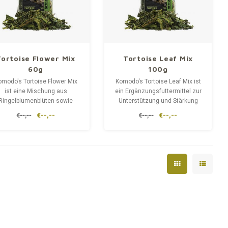
Tortoise Flower Mix
Tortoise Leaf Mix
60g
100g
omodo's Tortoise Flower Mix
Komodo's Tortoise Leaf Mix ist
ist eine Mischung aus
ein Ergänzungsfuttermittel zur
Ringelblumenblüten sowie
Unterstützung und Stärkung
Rosen- und
der Verdauung und unterstützt
€--,--
€--,--
€--,--
€--,--
Sonnenblumenblättern, die
das Immunsystem von
das Immunsystem der
Landschildkröten. Inhalt: 100g
childkröten stärken. Inhalt:
100g