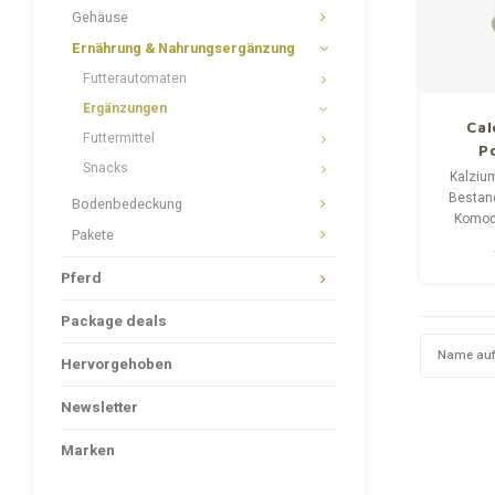
Gehäuse
Ernährung & Nahrungsergänzung
Futterautomaten
Ergänzungen
Cal
Futtermittel
P
Snacks
Kalzium
Bestand
Bodenbedeckung
Komodo
Pakete
Powd
zugese
Pferd
zum Auf
bei
Package deals
Präven
hel
Name auf
Hervorgehoben
Newsletter
Marken