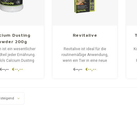
cium Dusting
Revitalive
owder 200g
 ist ein wesentlicher
Revitalive ist ideal für die
K
teil jeder Ernährung.
routinemäßige Anwendung,
's Calcium Dusting
wenn ein Tier in eine neue
er kann dem Futter
Umgebung gebracht wird, z. B.
€--,--
€--,--
€--,--
€--,--
tzt werden. Es trägt
bei der Einrichtung eines
bau starker Knochen
neuen Terrariums. Revitalive
 und kann bei der
ist ein unverzichtbares
S
tion von Krankheiten
Hilfsmittel, das in der
fen. Inhalt: 100g
Reiseapotheke eines jeden
steigend
Reptilienhalter