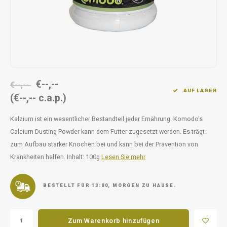
Unterwegs
Ergänzen
Milpr
Vetra
Snacks
waschen
Anthe
KIVO 
€--,--
Vectr
€--,--
AUF LAGER
(€--,-- c.a.p.)
Flexa
Kalzium ist ein wesentlicher Bestandteil jeder Ernährung. Komodo's
Calcium Dusting Powder kann dem Futter zugesetzt werden. Es trägt
Virba
zum Aufbau starker Knochen bei und kann bei der Prävention von
Krankheiten helfen. Inhalt: 100g
Lesen Sie mehr
Front
Parfu
BESTELLT FÜR 13:00, MORGEN ZU HAUSE.
Vetra
Zum Warenkorb hinzufügen