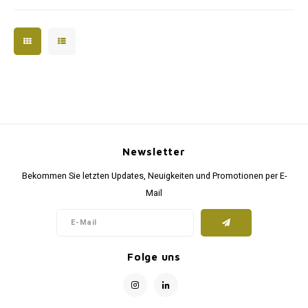
Das Kissen lässt sich jedoch
leicht mit einem feuchten Tuch
reinigen.
Die Polyesterfüllung bietet
Unterstützung für maximal
Newsletter
Bekommen Sie letzten Updates, Neuigkeiten und Promotionen per E-
Mail
Folge uns