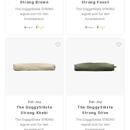
Strong Brown
Strong Fossil
The DoggySiësta STRONG
The DoggySiësta STRONG
eignet sich für den
eignet sich für den
Innenbereich.
Innenbereich.
Das Kissen ist
Das Kissen ist
€--,--
€--,--
€--,--
€--,--
wasserabweisend.
wasserabweisend.
Es darf nur von Hand
Es darf nur von Hand
gewaschen werden.
gewaschen werden.
Das Kissen lässt sich jedoch
Das Kissen lässt sich jedoch
leicht mit einem feuchten Tuch
leicht mit einem feuchten Tuch
reinigen.
reinigen.
Die Polyesterfüllung bietet
Die Polyesterfüllung bietet
Unterstützung für maximal
Unterstützung für maximal
Pet-Joy
Pet-Joy
The DoggySiësta
The DoggySiësta
Strong Khaki
Strong Olive
The DoggySiësta STRONG
The DoggySiësta STRONG
eignet sich für den
eignet sich für den
Innenbereich.
Innenbereich.