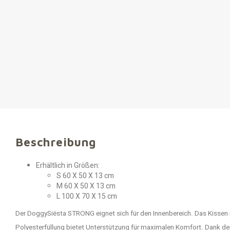
Beschreibung
Erhältlich in Größen:
S 60 X 50 X 13 cm
M 60 X 50 X 13 cm
L 100 X 70 X 15 cm
Der DoggySiësta STRONG eignet sich für den Innenbereich. Das Kissen 
Polyesterfüllung bietet Unterstützung für maximalen Komfort. Dank de