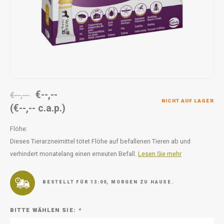
Unterwegs
Ergänzen
Milpr
Vetra
Snacks
waschen
Anthe
KIVO 
Vectr
€--,--
€--,--
NICHT AUF LAGER
(€--,-- c.a.p.)
Flexa
Flöhe:
Virba
Dieses Tierarzneimittel tötet Flöhe auf befallenen Tieren ab und
verhindert monatelang einen erneuten Befall.
Lesen Sie mehr
Front
Parfu
BESTELLT FÜR 13:00, MORGEN ZU HAUSE.
Vetra
BITTE WÄHLEN SIE:
*