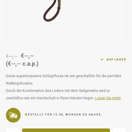
Unterwegs
Ergänzen
Milpr
Vetra
Snacks
waschen
Anthe
KIVO 
Vectr
€--,--
€--,--
AUF LAGER
(€--,-- c.a.p.)
Flexa
Diese superbequeme Schlupfhose ist wie geschaffen für die perfekte
Virba
Walking-Routine.
Durch die Kombination des Leders mit dem Seilgewebe wird er
Front
zweifellos wie ein Handschuh in Ihren Händen liegen.
Lesen Sie mehr
Parfu
BESTELLT FÜR 13:00, MORGEN ZU HAUSE.
Vetra