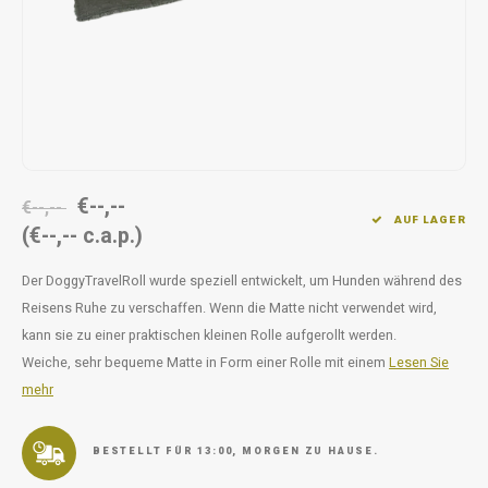
Unterwegs
Ergänzen
Milpr
Vetra
Snacks
waschen
Anthe
KIVO 
Vectr
€--,--
€--,--
AUF LAGER
(€--,-- c.a.p.)
Flexa
Der DoggyTravelRoll wurde speziell entwickelt, um Hunden während des
Virba
Reisens Ruhe zu verschaffen. Wenn die Matte nicht verwendet wird,
kann sie zu einer praktischen kleinen Rolle aufgerollt werden.
Front
Weiche, sehr bequeme Matte in Form einer Rolle mit einem
Lesen Sie
mehr
Parfu
Vetra
BESTELLT FÜR 13:00, MORGEN ZU HAUSE.