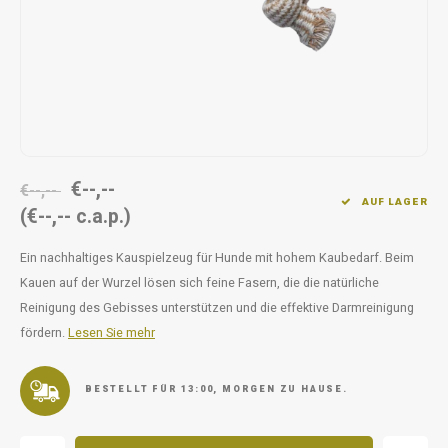
Unterwegs
Ergänzen
Milpr
Vetra
Snacks
waschen
Anthe
KIVO 
Vectr
€--,--
€--,--
AUF LAGER
(€--,-- c.a.p.)
Flexa
Ein nachhaltiges Kauspielzeug für Hunde mit hohem Kaubedarf. Beim
Virba
Kauen auf der Wurzel lösen sich feine Fasern, die die natürliche
Reinigung des Gebisses unterstützen und die effektive Darmreinigung
Front
fördern.
Lesen Sie mehr
Parfu
BESTELLT FÜR 13:00, MORGEN ZU HAUSE.
Vetra