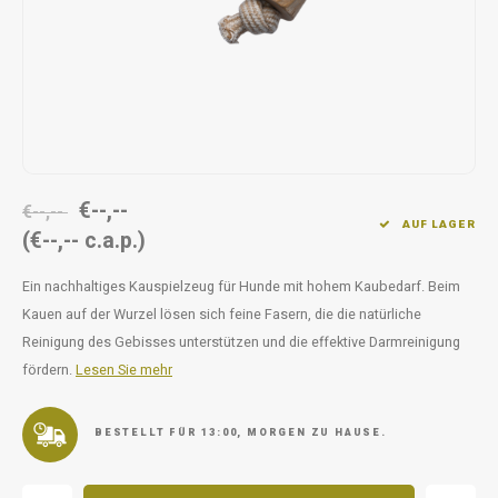
Unterwegs
Ergänzen
Milpr
Vetra
Snacks
waschen
Anthe
KIVO 
Vectr
€--,--
€--,--
AUF LAGER
(€--,-- c.a.p.)
Flexa
Ein nachhaltiges Kauspielzeug für Hunde mit hohem Kaubedarf. Beim
Virba
Kauen auf der Wurzel lösen sich feine Fasern, die die natürliche
Reinigung des Gebisses unterstützen und die effektive Darmreinigung
Front
fördern.
Lesen Sie mehr
Parfu
BESTELLT FÜR 13:00, MORGEN ZU HAUSE.
Vetra