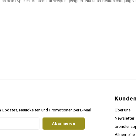
ss beim Spielen. Bestens für Welpen geeignet. Nur unter Beaufsichtigung ve
Kunden
 Updates, Neuigkeiten und Promotionen per E-Mail
Über uns
Newsletter
Abonnieren
brondler ap
Allgemeine