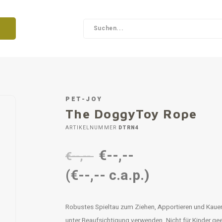
PET-JOY
The DoggyToy Rope
ARTIKELNUMMER
DTRN4
€--,--
€--,--
(€--,-- c.a.p.)
Robustes Spieltau zum Ziehen, Apportieren und Kauen
unter Beaufsichtigung verwenden. Nicht für Kinder ge