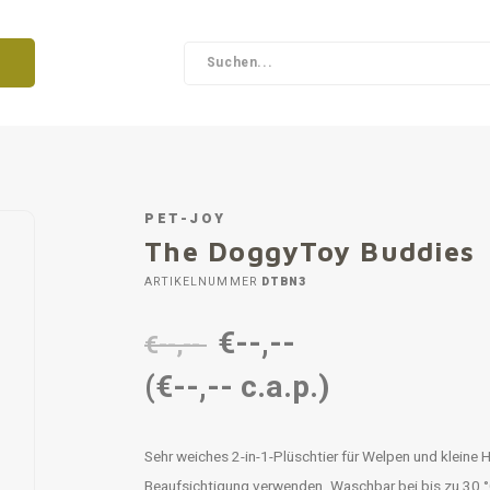
PET-JOY
The DoggyToy Buddies
ARTIKELNUMMER
DTBN3
€--,--
€--,--
(€--,-- c.a.p.)
Sehr weiches 2-in-1-Plüschtier für Welpen und kleine H
Beaufsichtigung verwenden. Waschbar bei bis zu 30 