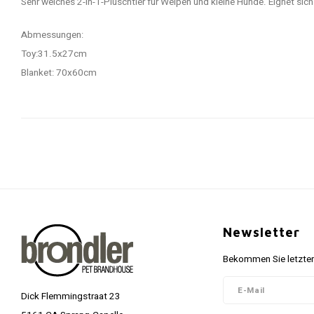
Sehr weiches 2-in-1-Plüschtier für Welpen und kleine Hunde. Eignet sich
Abmessungen:
Toy:31.5x27cm
Blanket: 70x60cm
Newsletter
Bekommen Sie letzten
Dick Flemmingstraat 23