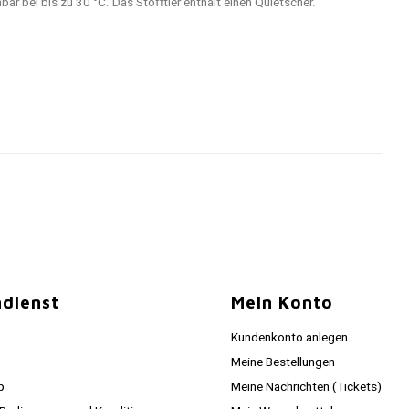
ar bei bis zu 30 °C. Das Stofftier enthält einen Quietscher.
dienst
Mein Konto
Kundenkonto anlegen
Meine Bestellungen
p
Meine Nachrichten (Tickets)