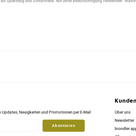
 als Spielzeug und Schlafstelle. Nur unter Beaufsichtigung verwenden. Waschb
Kunden
 Updates, Neuigkeiten und Promotionen per E-Mail
Über uns
Newsletter
Abonnieren
brondler ap