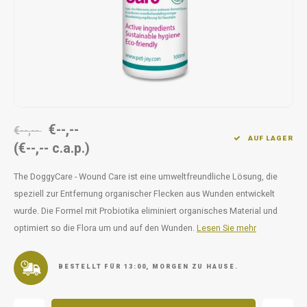
Unterwegs
Ergänzen
Milpr
Vetra
Snacks
waschen
Anthe
KIVO 
Vectr
€--,--
€--,--
AUF LAGER
(€--,-- c.a.p.)
Flexa
The DoggyCare - Wound Care ist eine umweltfreundliche Lösung, die
Virba
speziell zur Entfernung organischer Flecken aus Wunden entwickelt
wurde. Die Formel mit Probiotika eliminiert organisches Material und
Front
optimiert so die Flora um und auf den Wunden.
Lesen Sie mehr
Parfu
BESTELLT FÜR 13:00, MORGEN ZU HAUSE.
Vetra