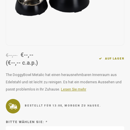
Unterwegs
Ergänzen
Milpr
Vetra
Snacks
waschen
Anthe
KIVO 
Vectr
€--,--
€--,--
AUF LAGER
(€--,-- c.a.p.)
Flexa
The DoggyBowl Metalic hat einen herausnehmbaren Innenraum aus
Virba
Edelstahl und ist leicht zu reinigen. Es hat ein modernes Aussehen und
passt problemlos in Ihr Zuhause.
Lesen Sie mehr
Front
Parfu
BESTELLT FÜR 13:00, MORGEN ZU HAUSE.
Vetra
BITTE WÄHLEN SIE:
*