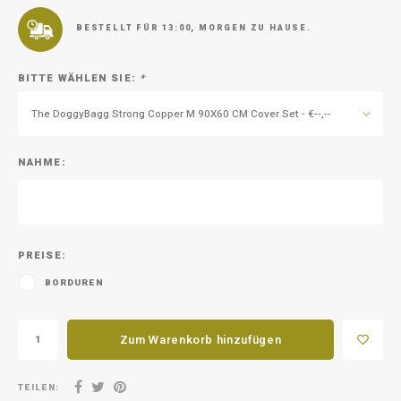
Unterwegs
Ergänzen
Milpr
Vetra
BESTELLT FÜR 13:00, MORGEN ZU HAUSE.
Snacks
waschen
Anthe
BITTE WÄHLEN SIE:
*
KIVO 
The DoggyBagg Strong Copper M 90X60 CM Cover Set - €--,--
Vectr
NAHME:
Flexa
Virba
PREISE:
Front
BORDUREN
Parfu
Zum Warenkorb hinzufügen
Vetra
TEILEN: