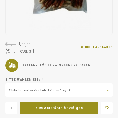
Unterwegs
Ergänzen
Milpr
Vetra
Snacks
waschen
Anthe
KIVO 
€--,--
Vectr
€--,--
NICHT AUF LAGER
(€--,-- c.a.p.)
Flexa
BESTELLT FÜR 13:00, MORGEN ZU HAUSE.
Virba
BITTE WÄHLEN SIE:
*
Front
Stäbchen mit weißer Ente 12½ cm 1 kg - €--,--
Parfu
Zum Warenkorb hinzufügen
Vetra