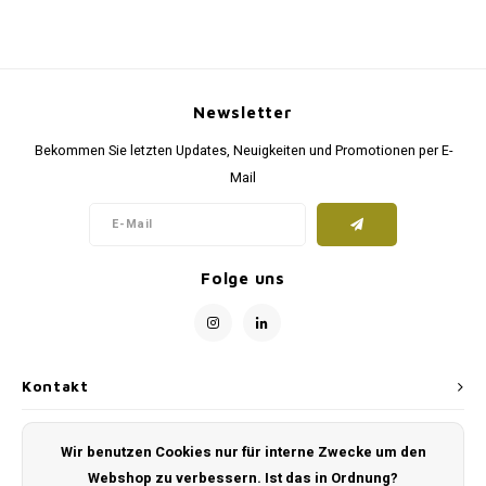
Unterwegs
Ergänzen
Milpr
Vetra
Snacks
waschen
Anthe
Newsletter
KIVO 
Bekommen Sie letzten Updates, Neuigkeiten und Promotionen per E-
Mail
Vectr
Flexa
Folge uns
Virba
Front
Kontakt
Parfu
Kundendienst
Vetra
Wir benutzen Cookies nur für interne Zwecke um den
Webshop zu verbessern. Ist das in Ordnung?
Mein Konto