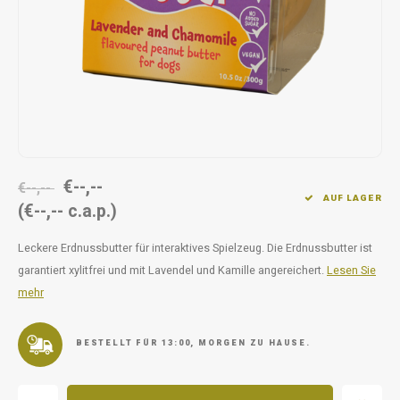
Unterwegs
Ergänzen
Milpr
Vetra
Snacks
waschen
Anthe
KIVO 
Vectr
€--,--
€--,--
Flexa
AUF LAGER
(€--,-- c.a.p.)
Virba
Leckere Erdnussbutter für interaktives Spielzeug. Die Erdnussbutter ist
garantiert xylitfrei und mit Lavendel und Kamille angereichert.
Lesen Sie
Front
mehr
Parfu
BESTELLT FÜR 13:00, MORGEN ZU HAUSE.
Vetra